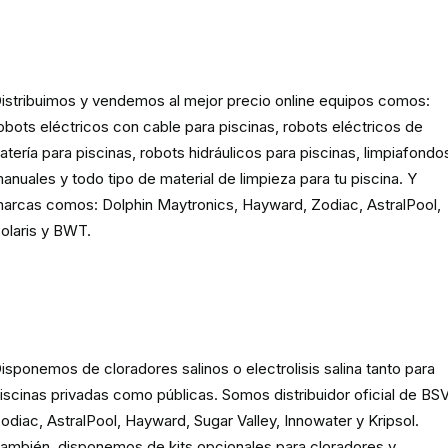
Robots eléctricos y hidráulicos d
limpieza para piscina
istribuimos y vendemos al mejor precio online equipos comos:
obots eléctricos con cable para piscinas, robots eléctricos de
atería para piscinas, robots hidráulicos para piscinas, limpiafondo
anuales y todo tipo de material de limpieza para tu piscina. Y
arcas comos: Dolphin Maytronics, Hayward, Zodiac, AstralPool,
olaris y BWT.
Cloración o electrolisis salina
para piscinas
isponemos de cloradores salinos o electrolisis salina tanto para
iscinas privadas como públicas. Somos distribuidor oficial de BSV
odiac, AstralPool, Hayward, Sugar Valley, Innowater y Kripsol.
ambién, disponemos de kits opcionales para cloradores y