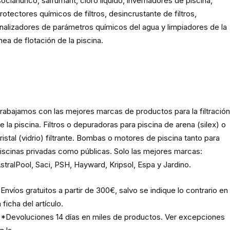
socianúrico, salfumant, cloro líquido, invernadores de piscina,
rotectores químicos de filtros, desincrustante de filtros,
nalizadores de parámetros químicos del agua y limpiadores de la
ínea de flotación de la piscina.
Material para la filtración de la
piscina
rabajamos con las mejores marcas de productos para la filtració
e la piscina. Filtros o depuradoras para piscina de arena (silex) o
ristal (vidrio) filtrante. Bombas o motores de piscina tanto para
iscinas privadas como públicas. Solo las mejores marcas:
stralPool, Saci, PSH, Hayward, Kripsol, Espa y Jardino.
Envíos gratuitos a partir de 300€, salvo se indique lo contrario en
a ficha del artículo.
*Devoluciones 14 días en miles de productos. Ver excepciones