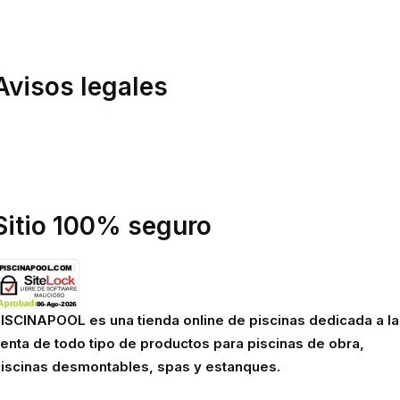
ondiciones de compra
inanciación
Avisos legales
olítica de privacidad
olítica de cookies
viso legal
Sitio 100% seguro
ISCINAPOOL es una tienda online de piscinas dedicada a la
enta de todo tipo de productos para piscinas de obra,
iscinas desmontables, spas y estanques.