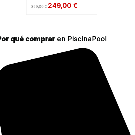
249,00
€
329,00
€
Valorado
en
5.00
de
5
Por qué comprar
en PiscinaPool