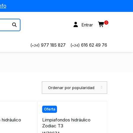
nfo
0
Entrar
(
) 977 185 827
(
) 616 62 49 76
+34
+34
Ordenar por popularidad
Oferta
 hidráulico
Limpiafondos hidráulico
Zodiac T3