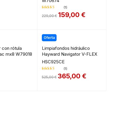
W70674
(1)
159,00
€
229,00
€
Valorado
en
4.00
de 5
Oferta
 con rótula
Limpiafondos hidráulico
diac mx8 W79018
Hayward Navigator V-FLEX
HSC925CE
(1)
365,00
€
525,00
€
Valorado
en
3.00
de 5