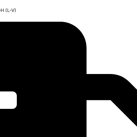
0H (L-V)