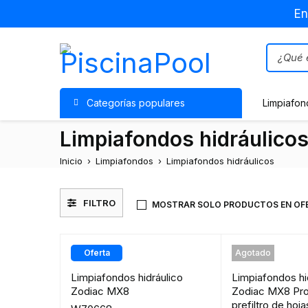
En
Categorías populares
Limpiafon
Limpiafondos hidráulico
Inicio
›
Limpiafondos
›
Limpiafondos hidráulicos
FILTRO
MOSTRAR SOLO PRODUCTOS EN OF
Oferta
Agotado
Destacado
Limpiafondos hidráulico
Limpiafondos hi
Zodiac MX8
Zodiac MX8 Pr
prefiltro de hoja