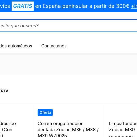
víos
GRATIS
en España peninsular a partir de 300€
+i
dos automáticos
Contáctanos
s
ERTA
Oferta
dráulico
Correa oruga tracción
Limpiafondos
o (Con
dentada Zodiac MX6 / MX8 /
Zodiac MX9
s)
MX9 W79025