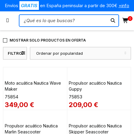
Envíos
GRATIS
en España peninsular a partir de 300€
+info
0
MOSTRAR SOLO PRODUCTOS EN OFERTA
FILTRO
Ordenar por popularidad
Moto acuática Nautica Wave
Propulsor acuático Nautica
Maker
Guppy
75854
75853
349,00
€
209,00
€
Propulsor acuático Nautica
Propulsor acuático Nautica
Marlin Seascooter
Skipper Seascooter