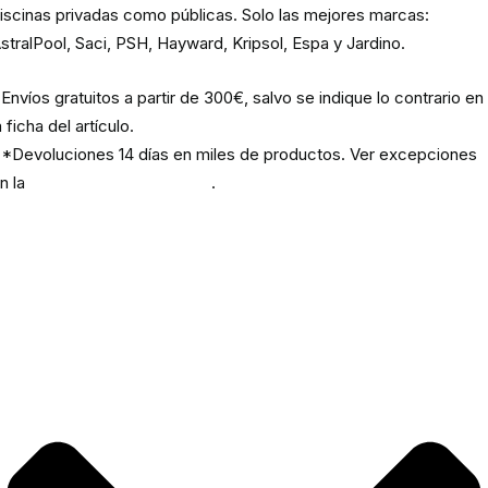
iscinas privadas como públicas. Solo las mejores marcas:
stralPool, Saci, PSH, Hayward, Kripsol, Espa y Jardino.
Envíos gratuitos a partir de 300€, salvo se indique lo contrario en
a ficha del artículo.
*Devoluciones 14 días en miles de productos. Ver excepciones
n la
política de devoluciones
.