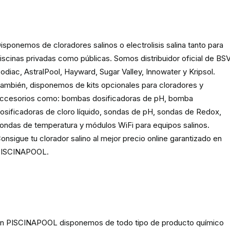
Cloración o electrolisis salina
para piscinas
isponemos de cloradores salinos o electrolisis salina tanto para
iscinas privadas como públicas. Somos distribuidor oficial de BSV
odiac, AstralPool, Hayward, Sugar Valley, Innowater y Kripsol.
ambién, disponemos de kits opcionales para cloradores y
ccesorios como: bombas dosificadoras de pH, bomba
osificadoras de cloro líquido, sondas de pH, sondas de Redox,
ondas de temperatura y módulos WiFi para equipos salinos.
onsigue tu clorador salino al mejor precio online garantizado en
ISCINAPOOL.
Producto
químico para piscinas,
spas y estanques
n PISCINAPOOL disponemos de todo tipo de producto químico