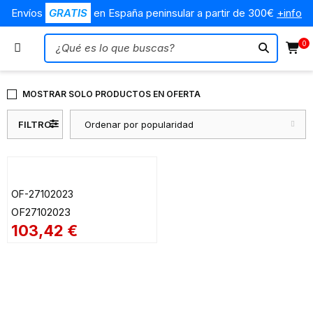
Envíos
GRATIS
en España peninsular a partir de 300€
+info
0
MOSTRAR SOLO PRODUCTOS EN OFERTA
FILTRO
Ordenar por popularidad
OF-27102023
OF27102023
103,42
€