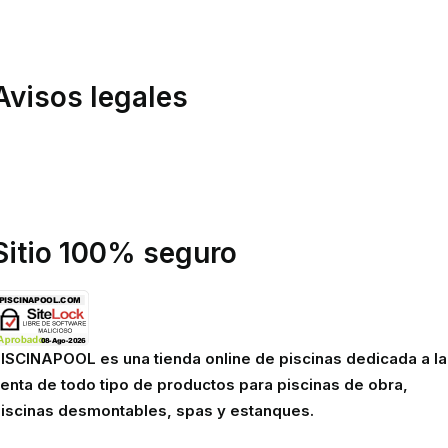
ondiciones de compra
inanciación
Avisos legales
olítica de privacidad
olítica de cookies
viso legal
Sitio 100% seguro
ISCINAPOOL es una tienda online de piscinas dedicada a la
enta de todo tipo de productos para piscinas de obra,
iscinas desmontables, spas y estanques.