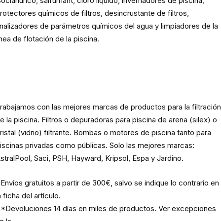
socianúrico, salfumant, cloro líquido, invernadores de piscina,
rotectores químicos de filtros, desincrustante de filtros,
nalizadores de parámetros químicos del agua y limpiadores de la
ínea de flotación de la piscina.
Material para la filtración de la
piscina
rabajamos con las mejores marcas de productos para la filtració
e la piscina. Filtros o depuradoras para piscina de arena (silex) o
ristal (vidrio) filtrante. Bombas o motores de piscina tanto para
iscinas privadas como públicas. Solo las mejores marcas:
stralPool, Saci, PSH, Hayward, Kripsol, Espa y Jardino.
Envíos gratuitos a partir de 300€, salvo se indique lo contrario en
a ficha del artículo.
*Devoluciones 14 días en miles de productos. Ver excepciones