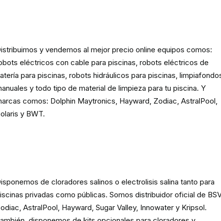
Robots eléctricos y hidráulicos d
limpieza para piscina
istribuimos y vendemos al mejor precio online equipos comos:
obots eléctricos con cable para piscinas, robots eléctricos de
atería para piscinas, robots hidráulicos para piscinas, limpiafondo
anuales y todo tipo de material de limpieza para tu piscina. Y
arcas comos: Dolphin Maytronics, Hayward, Zodiac, AstralPool,
olaris y BWT.
Cloración o electrolisis salina
para piscinas
isponemos de cloradores salinos o electrolisis salina tanto para
iscinas privadas como públicas. Somos distribuidor oficial de BSV
odiac, AstralPool, Hayward, Sugar Valley, Innowater y Kripsol.
ambién, disponemos de kits opcionales para cloradores y