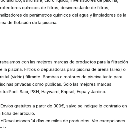
socianúrico, salfumant, cloro líquido, invernadores de piscina,
rotectores químicos de filtros, desincrustante de filtros,
nalizadores de parámetros químicos del agua y limpiadores de la
ínea de flotación de la piscina.
Material para la filtración de la
piscina
rabajamos con las mejores marcas de productos para la filtració
e la piscina. Filtros o depuradoras para piscina de arena (silex) o
ristal (vidrio) filtrante. Bombas o motores de piscina tanto para
iscinas privadas como públicas. Solo las mejores marcas:
stralPool, Saci, PSH, Hayward, Kripsol, Espa y Jardino.
Envíos gratuitos a partir de 300€, salvo se indique lo contrario en
a ficha del artículo.
*Devoluciones 14 días en miles de productos. Ver excepciones