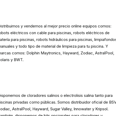
Robots eléctricos y hidráulicos d
limpieza para piscina
istribuimos y vendemos al mejor precio online equipos comos:
obots eléctricos con cable para piscinas, robots eléctricos de
atería para piscinas, robots hidráulicos para piscinas, limpiafondo
anuales y todo tipo de material de limpieza para tu piscina. Y
arcas comos: Dolphin Maytronics, Hayward, Zodiac, AstralPool,
olaris y BWT.
Cloración o electrolisis salina
para piscinas
isponemos de cloradores salinos o electrolisis salina tanto para
iscinas privadas como públicas. Somos distribuidor oficial de BSV
odiac, AstralPool, Hayward, Sugar Valley, Innowater y Kripsol.
ambién, disponemos de kits opcionales para cloradores y