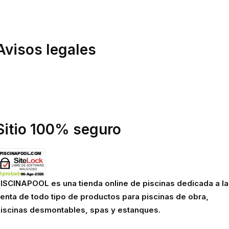
ondiciones de compra
inanciación
Avisos legales
olítica de privacidad
olítica de cookies
viso legal
Sitio 100% seguro
ISCINAPOOL es una tienda online de piscinas dedicada a la
enta de todo tipo de productos para piscinas de obra,
iscinas desmontables, spas y estanques.