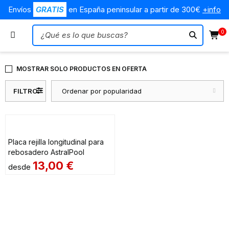
Envíos
GRATIS
en España peninsular a partir de 300€
+info
0
MOSTRAR SOLO PRODUCTOS EN OFERTA
FILTRO
Ordenar por popularidad
Placa rejilla longitudinal para
rebosadero AstralPool
13,00
€
desde