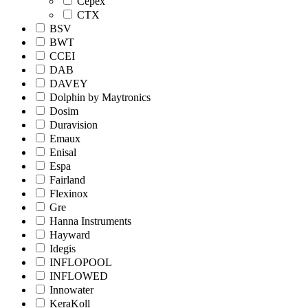
Cepex
CTX
BSV
BWT
CCEI
DAB
DAVEY
Dolphin by Maytronics
Dosim
Duravision
Emaux
Enisal
Espa
Fairland
Flexinox
Gre
Hanna Instruments
Hayward
Idegis
INFLOPOOL
INFLOWED
Innowater
KeraKoll