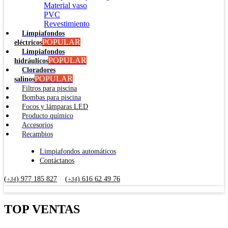
Material vaso
PVC
Revestimiento
Limpiafondos
POPULAR
eléctricos
Limpiafondos
POPULAR
hidráulicos
Cloradores
POPULAR
salinos
Filtros para piscina
Bombas para piscina
Focos y lámparas LED
Producto químico
Accesorios
Recambios
Limpiafondos automáticos
Contáctanos
(
) 977 185 827
(
) 616 62 49 76
+34
+34
TOP VENTAS