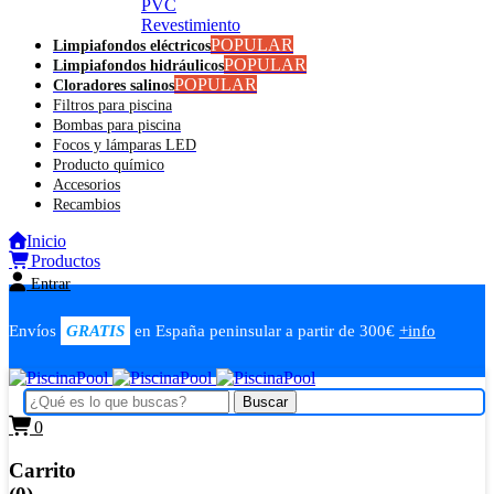
PVC
Revestimiento
POPULAR
Limpiafondos eléctricos
POPULAR
Limpiafondos hidráulicos
POPULAR
Cloradores salinos
Filtros para piscina
Bombas para piscina
Focos y lámparas LED
Producto químico
Accesorios
Recambios
Inicio
Productos
Entrar
Envíos
GRATIS
en España peninsular a partir de 300€
+info
0
Carrito