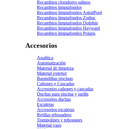
Recambios cloradores salinos
Recambios limpiafondos
Recambios limpiafondos AstralPool
Recambios limpiafondos Zodiac
Recambios limpiafondos Dolphin
Recambios limpiafondos Hayward
Recambios limpiafondos Polaris
Accesorios
Analítica
Automatización
Material de limpieza
Material exterior
Barandillas piscinas
Cañones y Cascadas
Accesorios cañones y cascadas
Duchas para piscina y jardín
Accesorios duchas
Escaleras
Accesorios escaleras
Rejillas rebosadero
Trampolines y toboganes
Material vaso