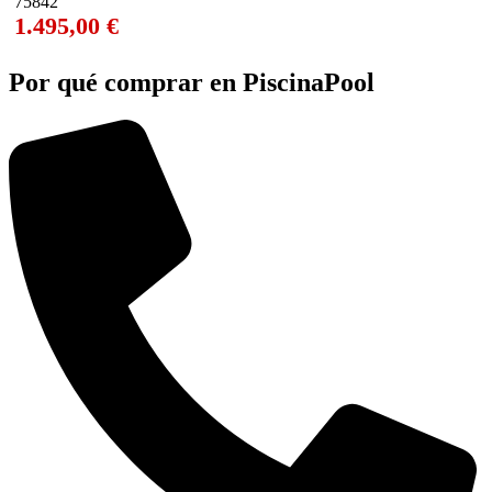
75842
1.495,00
€
Por qué comprar
en PiscinaPool