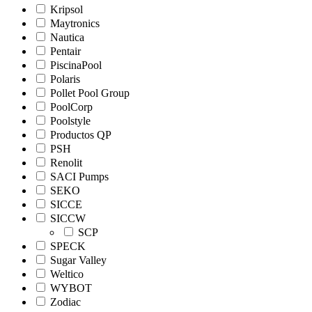
Kripsol
Maytronics
Nautica
Pentair
PiscinaPool
Polaris
Pollet Pool Group
PoolCorp
Poolstyle
Productos QP
PSH
Renolit
SACI Pumps
SEKO
SICCE
SICCW
SCP
SPECK
Sugar Valley
Weltico
WYBOT
Zodiac