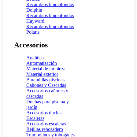
Recambios limpiafondos
Dolphin
Recambios limpiafondos
Hayward
Recambios limpiafondos
Polaris
Accesorios
Analítica
Automatización
Material de limpieza
Material exterior
Barandillas piscinas
Cañones y Cascadas
Accesorios cañones y
cascadas
Duchas para piscina y
jardín
Accesorios duchas
Escaleras
Accesorios escaleras
Rejillas rebosadero
Trampolines y toboganes