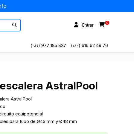
nfo
0
Entrar
(
) 977 185 827
(
) 616 62 49 76
+34
+34
 escalera AstralPool
alera AstralPool
ico
ircuito equipotencial
ibles para tubo de Ø43 mm y Ø48 mm