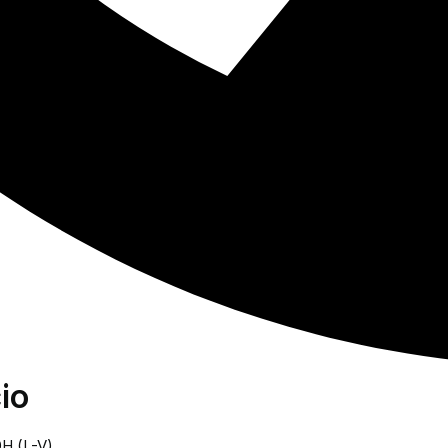
io
0H (L-V)