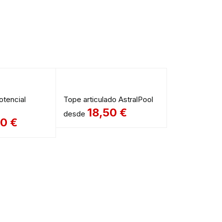
otencial
Tope articulado AstralPool
18,50
€
desde
00
€