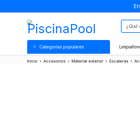
En
Categorías populares
Limpiafon
Inicio
›
Accesorios
›
Material exterior
›
Escaleras
›
Ac