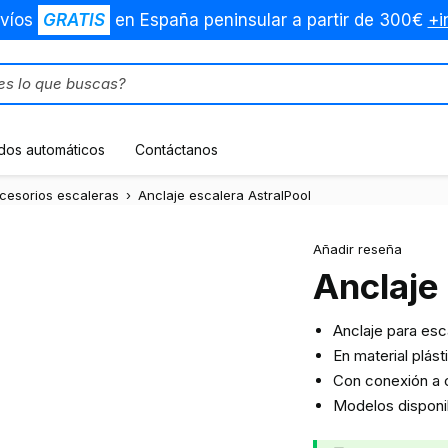
víos
GRATIS
en España peninsular a partir de 300€
+i
dos automáticos
Contáctanos
cesorios escaleras
›
Anclaje escalera AstralPool
Añadir reseña
Anclaje
Anclaje para esc
En material plást
Con conexión a c
Modelos dispon