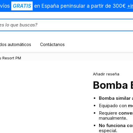
víos
GRATIS
en España peninsular a partir de 300€
+i
dos automáticos
Contáctanos
 Resort PM
Añadir reseña
Bomba 
Bomba similar 
Equipado con
mo
Requiere
conver
manualmente.
No funciona co
especial.