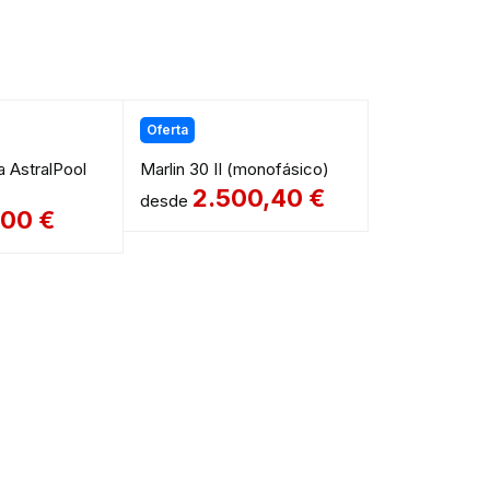
Oferta
 AstralPool
Marlin 30 II (monofásico)
2.500,40
€
desde
,00
€