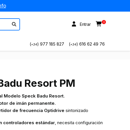
nfo
0
Entrar
(
) 977 185 827
(
) 616 62 49 76
+34
+34
Badu Resort PM
al Modelo Speck Badu Resort
.
tor de imán permanente
.
tidor de frecuencia Optidrive
sintonizado
n controladores estándar
, necesita configuración