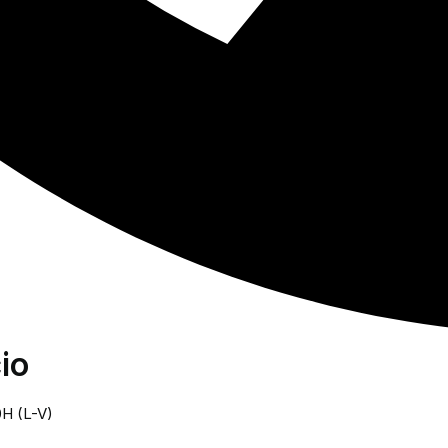
io
0H (L-V)