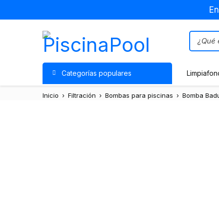
En
Categorías populares
Limpiafon
Inicio
›
Filtración
›
Bombas para piscinas
›
Bomba Badu