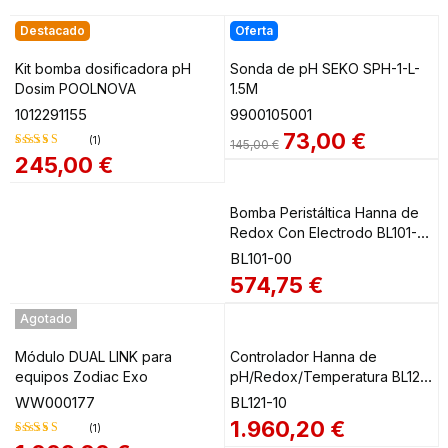
Destacado
Oferta
Kit bomba dosificadora pH
Sonda de pH SEKO SPH-1-L-
Dosim POOLNOVA
1.5M
1012291155
9900105001
73,00
€
(1)
145,00
€
245,00
€
Valorado
en
5.00
de
5
Bomba Peristáltica Hanna de
Redox Con Electrodo BL101-
00
BL101-00
574,75
€
Agotado
Módulo DUAL LINK para
Controlador Hanna de
equipos Zodiac Exo
pH/Redox/Temperatura BL121-
10
WW000177
BL121-10
1.960,20
€
(1)