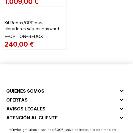
1.009,00
€
Valorado
en
4.00
de 5
Kit Redox/ORP para
cloradores salinos Hayward y
Sugar Valley
E-OPTION-REDOX
240,00
€
QUIÉNES SOMOS
OFERTAS
AVISOS LEGALES
ATENCIÓN AL CLIENTE
*Envíos gratuitos a partir de 300€, salvo se indique lo contrario en