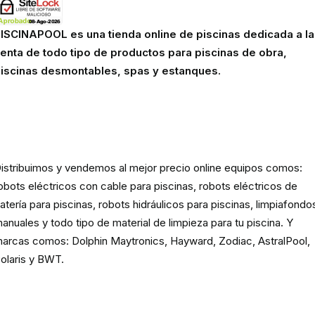
ISCINAPOOL es una tienda online de piscinas dedicada a la
enta de todo tipo de productos para piscinas de obra,
iscinas desmontables, spas y estanques.
Robots eléctricos y hidráulicos d
limpieza para piscina
istribuimos y vendemos al mejor precio online equipos comos:
obots eléctricos con cable para piscinas, robots eléctricos de
atería para piscinas, robots hidráulicos para piscinas, limpiafondo
anuales y todo tipo de material de limpieza para tu piscina. Y
arcas comos: Dolphin Maytronics, Hayward, Zodiac, AstralPool,
olaris y BWT.
Cloración o electrolisis salina