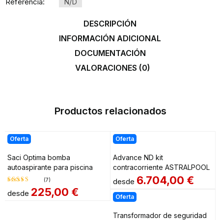
Referencia:
N/D
DESCRIPCIÓN
INFORMACIÓN ADICIONAL
DOCUMENTACIÓN
VALORACIONES (0)
Productos relacionados
Oferta
Oferta
Saci Optima bomba
Advance ND kit
autoaspirante para piscina
contracorriente ASTRALPOOL
6.704,00
€
(7)
desde
225,00
€
desde
Valorado
Oferta
en
4.71
de 5
Transformador de seguridad