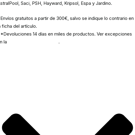
stralPool, Saci, PSH, Hayward, Kripsol, Espa y Jardino.
Envíos gratuitos a partir de 300€, salvo se indique lo contrario en
a ficha del artículo.
*Devoluciones 14 días en miles de productos. Ver excepciones
n la
política de devoluciones
.