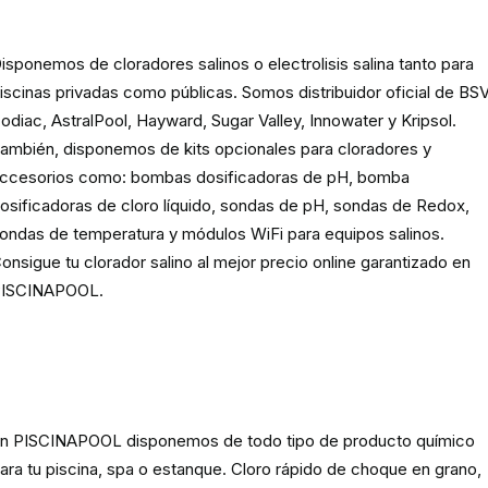
para piscinas
isponemos de cloradores salinos o electrolisis salina tanto para
iscinas privadas como públicas. Somos distribuidor oficial de BSV
odiac, AstralPool, Hayward, Sugar Valley, Innowater y Kripsol.
ambién, disponemos de kits opcionales para cloradores y
ccesorios como: bombas dosificadoras de pH, bomba
osificadoras de cloro líquido, sondas de pH, sondas de Redox,
ondas de temperatura y módulos WiFi para equipos salinos.
onsigue tu clorador salino al mejor precio online garantizado en
ISCINAPOOL.
Producto
químico para piscinas,
spas y estanques
n PISCINAPOOL disponemos de todo tipo de producto químico
ara tu piscina, spa o estanque. Cloro rápido de choque en grano,