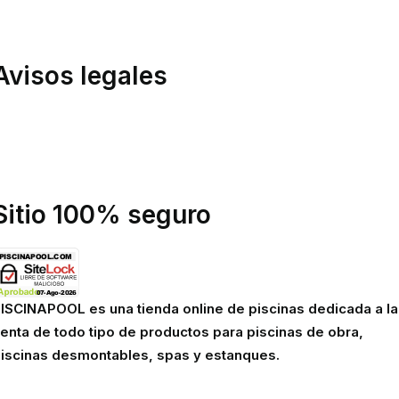
ondiciones de compra
inanciación
Avisos legales
olítica de privacidad
olítica de cookies
viso legal
Sitio 100% seguro
ISCINAPOOL es una tienda online de piscinas dedicada a la
enta de todo tipo de productos para piscinas de obra,
iscinas desmontables, spas y estanques.