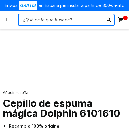
Envíos
GRATIS
en España peninsular a partir de 300€
+info
0
Añadir reseña
Cepillo de espuma
mágica Dolphin 6101610
Recambio 100% original.