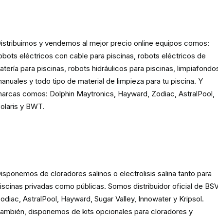
Robots eléctricos y hidráulicos d
limpieza para piscina
istribuimos y vendemos al mejor precio online equipos comos:
obots eléctricos con cable para piscinas, robots eléctricos de
atería para piscinas, robots hidráulicos para piscinas, limpiafondo
anuales y todo tipo de material de limpieza para tu piscina. Y
arcas comos: Dolphin Maytronics, Hayward, Zodiac, AstralPool,
olaris y BWT.
Cloración o electrolisis salina
para piscinas
isponemos de cloradores salinos o electrolisis salina tanto para
iscinas privadas como públicas. Somos distribuidor oficial de BSV
odiac, AstralPool, Hayward, Sugar Valley, Innowater y Kripsol.
ambién, disponemos de kits opcionales para cloradores y