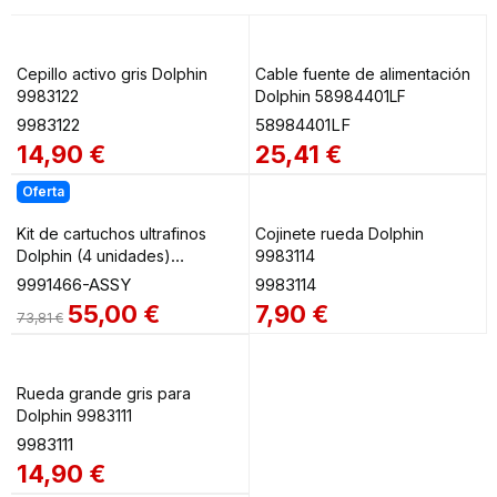
Cepillo activo gris Dolphin
Cable fuente de alimentación
9983122
Dolphin 58984401LF
9983122
58984401LF
14,90
€
25,41
€
Oferta
Kit de cartuchos ultrafinos
Cojinete rueda Dolphin
Dolphin (4 unidades)
9983114
9991466-ASSY
9991466-ASSY
9983114
55,00
€
7,90
€
73,81
€
Rueda grande gris para
Dolphin 9983111
9983111
14,90
€