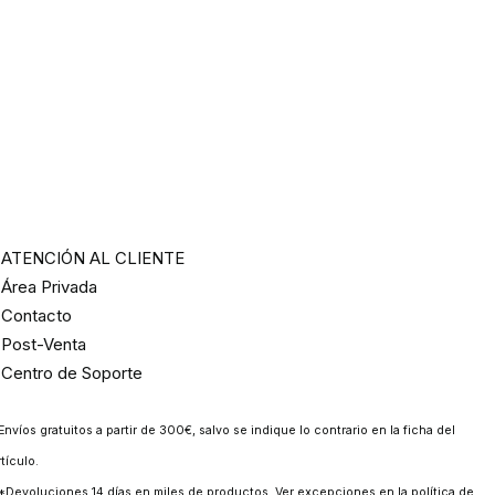
ATENCIÓN AL CLIENTE
Área Privada
Contacto
Post-Venta
Centro de Soporte
Envíos gratuitos a partir de 300€, salvo se indique lo contrario en la ficha del
rtículo.
*Devoluciones 14 días en miles de productos. Ver excepciones en la
política de