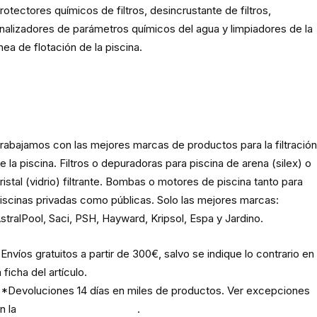
rotectores químicos de filtros, desincrustante de filtros,
nalizadores de parámetros químicos del agua y limpiadores de la
ínea de flotación de la piscina.
Material para la filtración de la
piscina
rabajamos con las mejores marcas de productos para la filtració
e la piscina. Filtros o depuradoras para piscina de arena (silex) o
ristal (vidrio) filtrante. Bombas o motores de piscina tanto para
iscinas privadas como públicas. Solo las mejores marcas:
stralPool, Saci, PSH, Hayward, Kripsol, Espa y Jardino.
Envíos gratuitos a partir de 300€, salvo se indique lo contrario en
a ficha del artículo.
*Devoluciones 14 días en miles de productos. Ver excepciones
n la
política de devoluciones
.