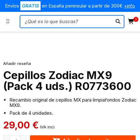
Envíos
GRATIS
en España peninsular a partir de 300€
+info
0
Añadir reseña
Cepillos Zodiac MX9
(Pack 4 uds.) R0773600
Recambio original de cepillos MX para limpiafondos Zodiac
MX9.
Pack de 4 unidades.
29,00
€
IVA incl.