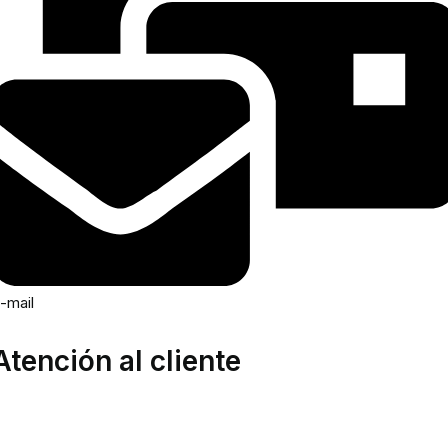
-mail
Atención al cliente
rea privada
tención al cliente