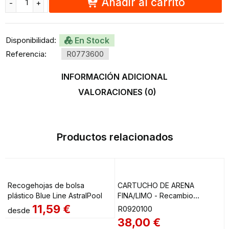
Añadir al carrito
Disponibilidad:
En Stock
Referencia:
R0773600
INFORMACIÓN ADICIONAL
VALORACIONES (0)
Productos relacionados
Recogehojas de bolsa
CARTUCHO DE ARENA
plástico Blue Line AstralPool
FINA/LIMO - Recambio
Limpiafondos Zodiac
11,59
€
R0920100
desde
38,00
€