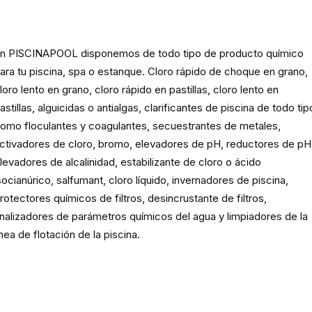
spas y estanques
n PISCINAPOOL disponemos de todo tipo de producto químico
ara tu piscina, spa o estanque. Cloro rápido de choque en grano,
loro lento en grano, cloro rápido en pastillas, cloro lento en
astillas, alguicidas o antialgas, clarificantes de piscina de todo tip
omo floculantes y coagulantes, secuestrantes de metales,
ctivadores de cloro, bromo, elevadores de pH, reductores de pH
levadores de alcalinidad, estabilizante de cloro o ácido
socianúrico, salfumant, cloro líquido, invernadores de piscina,
rotectores químicos de filtros, desincrustante de filtros,
nalizadores de parámetros químicos del agua y limpiadores de la
ínea de flotación de la piscina.
Material para la filtración de la
piscina