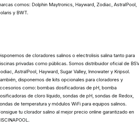
arcas comos: Dolphin Maytronics, Hayward, Zodiac, AstralPool,
olaris y BWT.
Cloración o electrolisis salina
para piscinas
isponemos de cloradores salinos o electrolisis salina tanto para
iscinas privadas como públicas. Somos distribuidor oficial de BSV
odiac, AstralPool, Hayward, Sugar Valley, Innowater y Kripsol.
ambién, disponemos de kits opcionales para cloradores y
ccesorios como: bombas dosificadoras de pH, bomba
osificadoras de cloro líquido, sondas de pH, sondas de Redox,
ondas de temperatura y módulos WiFi para equipos salinos.
onsigue tu clorador salino al mejor precio online garantizado en
ISCINAPOOL.
Producto
químico para piscinas,