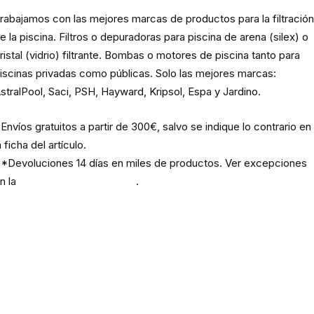
rabajamos con las mejores marcas de productos para la filtració
e la piscina. Filtros o depuradoras para piscina de arena (silex) o
ristal (vidrio) filtrante. Bombas o motores de piscina tanto para
iscinas privadas como públicas. Solo las mejores marcas:
stralPool, Saci, PSH, Hayward, Kripsol, Espa y Jardino.
Envíos gratuitos a partir de 300€, salvo se indique lo contrario en
a ficha del artículo.
*Devoluciones 14 días en miles de productos. Ver excepciones
n la
política de devoluciones
.