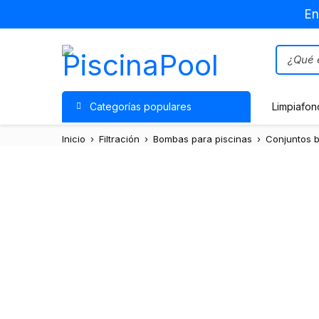
En
Categorías populares
Limpiafon
Inicio
›
Filtración
›
Bombas para piscinas
›
Conjuntos b
Oferta