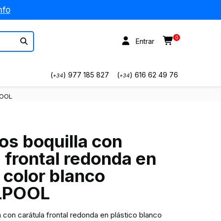
nfo
0
Entrar
(
) 977 185 827
(
) 616 62 49 76
+34
+34
POOL
os boquilla con
 frontal redonda en
 color blanco
LPOOL
a con carátula frontal redonda en plástico blanco