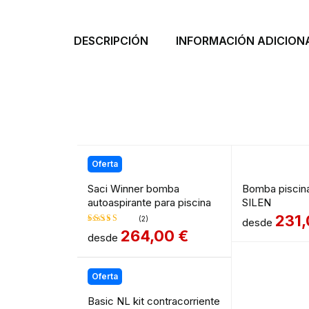
DESCRIPCIÓN
INFORMACIÓN ADICION
Oferta
Saci Winner bomba
Bomba piscin
autoaspirante para piscina
SILEN
231
(2)
desde
264,00
€
desde
Valorado
en
5.00
de
5
Oferta
Basic NL kit contracorriente