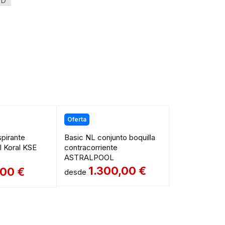
/D
Oferta
pirante
Basic NL conjunto boquilla
l Koral KSE
contracorriente
ASTRALPOOL
1.300,00
€
,00
€
desde