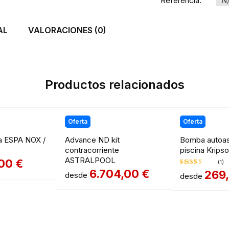
Referencia:
N
AL
VALORACIONES (0)
Productos relacionados
Oferta
Oferta
a ESPA NOX /
Advance ND kit
Bomba autoas
contracorriente
piscina Kripso
ASTRALPOOL
,00
€
(1)
6.704,00
€
269
desde
desde
Valorado
en
5.00
de
5