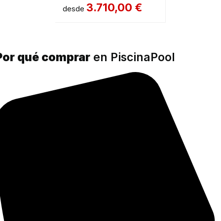
3.710,00
€
desde
Por qué comprar
en PiscinaPool