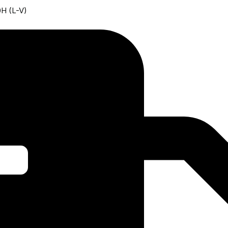
0H (L-V)