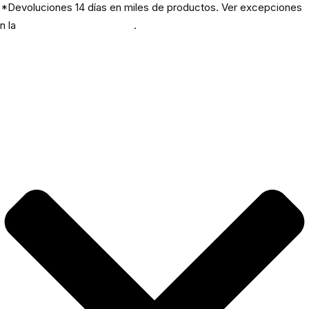
*Devoluciones 14 días en miles de productos. Ver excepciones
n la
política de devoluciones
.