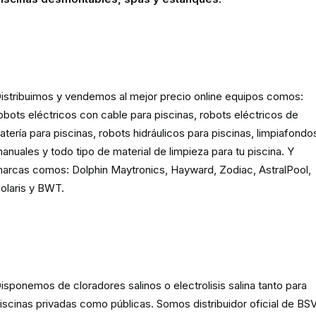
Robots eléctricos y hidráulicos d
limpieza para piscina
istribuimos y vendemos al mejor precio online equipos comos:
obots eléctricos con cable para piscinas, robots eléctricos de
atería para piscinas, robots hidráulicos para piscinas, limpiafondo
anuales y todo tipo de material de limpieza para tu piscina. Y
arcas comos: Dolphin Maytronics, Hayward, Zodiac, AstralPool,
olaris y BWT.
Cloración o electrolisis salina
para piscinas
isponemos de cloradores salinos o electrolisis salina tanto para
iscinas privadas como públicas. Somos distribuidor oficial de BSV