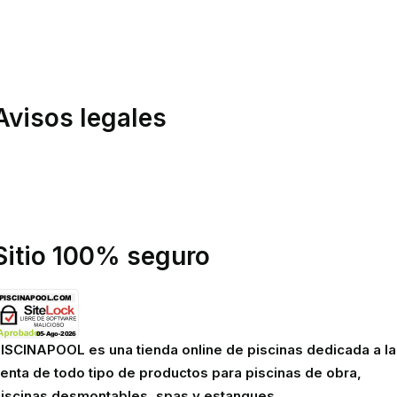
olítica de Envíos
evoluciones
ondiciones de compra
inanciación
Avisos legales
olítica de privacidad
olítica de cookies
viso legal
Sitio 100% seguro
ISCINAPOOL es una tienda online de piscinas dedicada a la
enta de todo tipo de productos para piscinas de obra,
iscinas desmontables, spas y estanques.