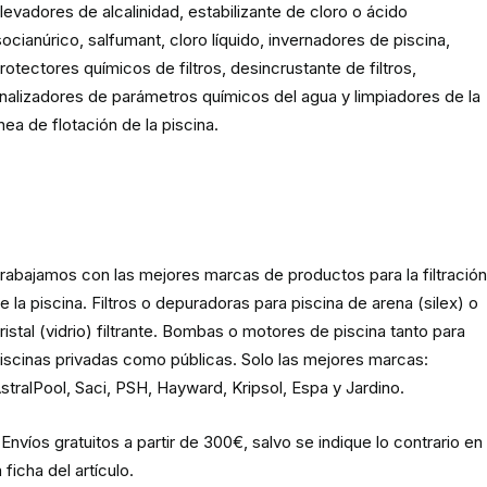
levadores de alcalinidad, estabilizante de cloro o ácido
socianúrico, salfumant, cloro líquido, invernadores de piscina,
rotectores químicos de filtros, desincrustante de filtros,
nalizadores de parámetros químicos del agua y limpiadores de la
ínea de flotación de la piscina.
Material para la filtración de la
piscina
rabajamos con las mejores marcas de productos para la filtració
e la piscina. Filtros o depuradoras para piscina de arena (silex) o
ristal (vidrio) filtrante. Bombas o motores de piscina tanto para
iscinas privadas como públicas. Solo las mejores marcas:
stralPool, Saci, PSH, Hayward, Kripsol, Espa y Jardino.
Envíos gratuitos a partir de 300€, salvo se indique lo contrario en
a ficha del artículo.