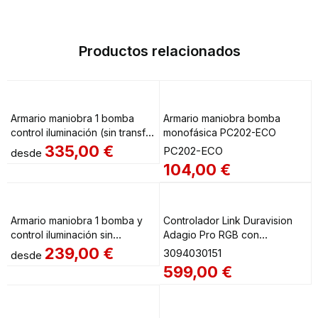
Productos relacionados
Armario maniobra 1 bomba
Armario maniobra bomba
control iluminación (sin transf.)
monofásica PC202-ECO
+ dif. mono AstralPool
335,00
€
PC202-ECO
desde
104,00
€
Armario maniobra 1 bomba y
Controlador Link Duravision
control iluminación sin
Adagio Pro RGB con
transformador AstralPool
transformador 350VA
239,00
€
3094030151
desde
599,00
€