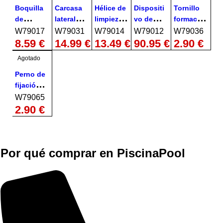
Boquilla
Carcasa
Hélice de
Dispositi
Tornillo
de
lateral
limpieza
vo de
formació
aspiració
izquierda
Zodiac
control
n ranura
W79017
W79031
W79014
W79012
W79036
n Zodiac
A Zodiac
MX8
de
6-18 7-8
8,59
€
14,99
€
13,49
€
90,95
€
2,90
€
MX8 /
MX8 /
W79014
dirección
tipo A
Agotado
MX9
MX9
lado B
Phillips 2
W79017
Zodiac
cabeza
Perno de
MX8 /
cilíndrica
fijación
MX9
Zodiac
de la
W79065
W79012
MX8 /
rueda
2,90
€
MX9
Zodiac
W79036
MX8 /
MX9
Por qué comprar
en PiscinaPool
W79065