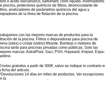
loro o ácido isocianúrico, salfumant, cloro líquido, invernadores
e piscina, protectores químicos de filtros, desincrustante de
iltros, analizadores de parámetros químicos del agua y
impiadores de la línea de flotación de la piscina.
Material para la filtración de la piscina
rabajamos con las mejores marcas de productos para la
iltración de la piscina. Filtros o depuradoras para piscina de
rena (silex) o cristal (vidrio) filtrante. Bombas o motores de
iscina tanto para piscinas privadas como públicas. Solo las
ejores marcas: AstralPool, Saci, PSH, Hayward, Kripsol, Espa 
ardino.
Envíos gratuitos a partir de 300€, salvo se indique lo contrario 
a ficha del artículo.
*Devoluciones 14 días en miles de productos. Ver excepciones
n la
política de devoluciones
.