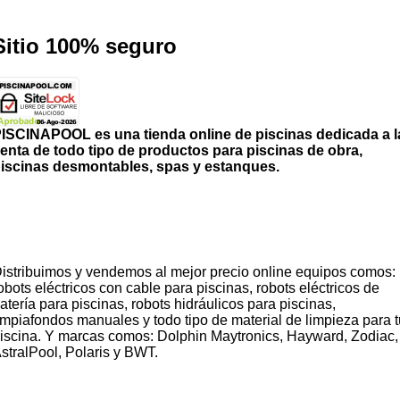
viso legal
Sitio 100% seguro
ISCINAPOOL es una tienda online de piscinas dedicada a l
enta de todo tipo de productos para piscinas de obra,
iscinas desmontables, spas y estanques.
Robots eléctricos y hidráulicos de
limpieza para piscina
istribuimos y vendemos al mejor precio online equipos comos:
obots eléctricos con cable para piscinas, robots eléctricos de
atería para piscinas, robots hidráulicos para piscinas,
impiafondos manuales y todo tipo de material de limpieza para 
iscina. Y marcas comos: Dolphin Maytronics, Hayward, Zodiac,
stralPool, Polaris y BWT.
Cloración o electrolisis salina para