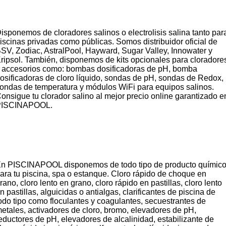
piscinas
isponemos de cloradores salinos o electrolisis salina tanto par
iscinas privadas como públicas. Somos distribuidor oficial de
SV, Zodiac, AstralPool, Hayward, Sugar Valley, Innowater y
ripsol. También, disponemos de kits opcionales para cloradore
 accesorios como: bombas dosificadoras de pH, bomba
osificadoras de cloro líquido, sondas de pH, sondas de Redox,
ondas de temperatura y módulos WiFi para equipos salinos.
onsigue tu clorador salino al mejor precio online garantizado e
PISCINAPOOL.
Producto
químico para piscinas, spas y
estanques
n PISCINAPOOL disponemos de todo tipo de producto químic
ara tu piscina, spa o estanque. Cloro rápido de choque en
rano, cloro lento en grano, cloro rápido en pastillas, cloro lento
n pastillas, alguicidas o antialgas, clarificantes de piscina de
odo tipo como floculantes y coagulantes, secuestrantes de
etales, activadores de cloro, bromo, elevadores de pH,
eductores de pH, elevadores de alcalinidad, estabilizante de