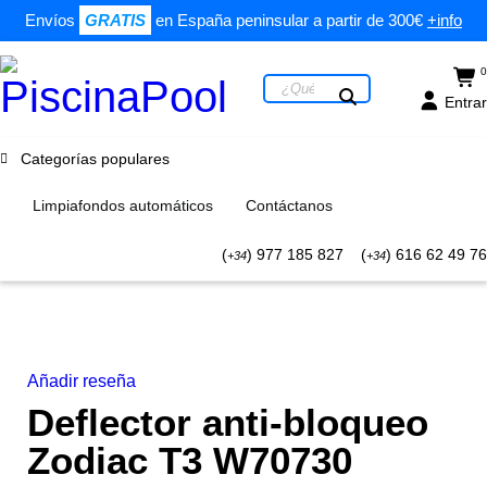
Envíos
GRATIS
en España peninsular a partir de 300€
+info
0
Entrar
Categorías populares
Limpiafondos automáticos
Contáctanos
(
) 977 185 827
(
) 616 62 49 76
+34
+34
Añadir reseña
Deflector anti-bloqueo
Zodiac T3 W70730