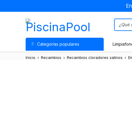
En
Categorías populares
Limpiafon
Inicio
›
Recambios
›
Recambios cloradores salinos
›
E
Oferta