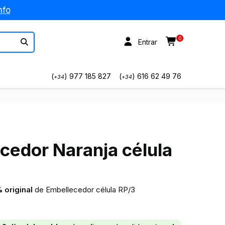
nfo
0
Entrar
(
) 977 185 827
(
) 616 62 49 76
+34
+34
cedor Naranja célula
original
de Embellecedor célula RP/3