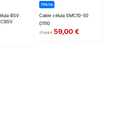
Oferta
élula BSV
Cable célula SMC10-50
 RCBSV
D1110
59,00
€
77,44
€