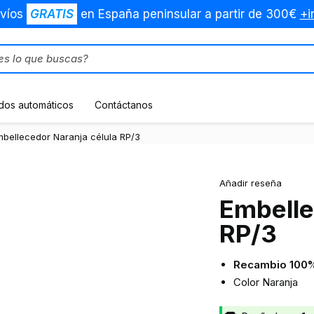
víos
GRATIS
en España peninsular a partir de 300€
+i
dos automáticos
Contáctanos
mbellecedor Naranja célula RP/3
Añadir reseña
Embelle
RP/3
Recambio 100% 
Color Naranja