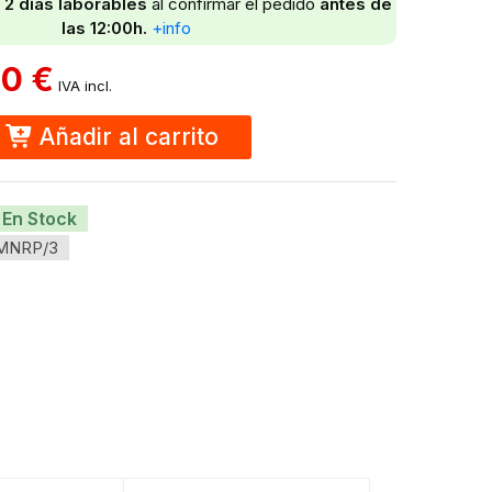
– 2 días laborables
al confirmar el pedido
antes de
las 12:00h.
+info
90
€
IVA incl.
Añadir al carrito
En Stock
MNRP/3