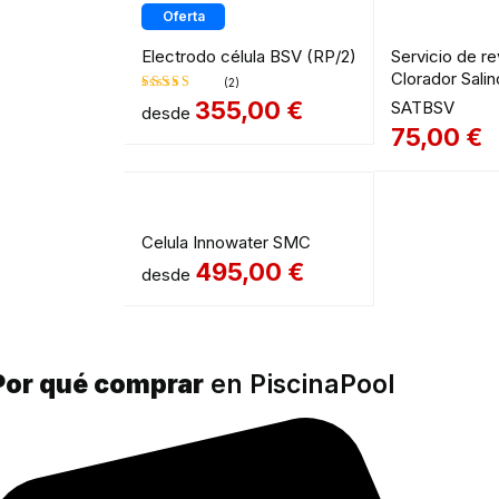
Oferta
Destacado
Electrodo célula BSV (RP/2)
Servicio de re
Clorador Sali
(2)
355,00
€
SATBSV
desde
Valorado
75,00
€
en
5.00
de
5
Celula Innowater SMC
495,00
€
desde
Por qué comprar
en PiscinaPool