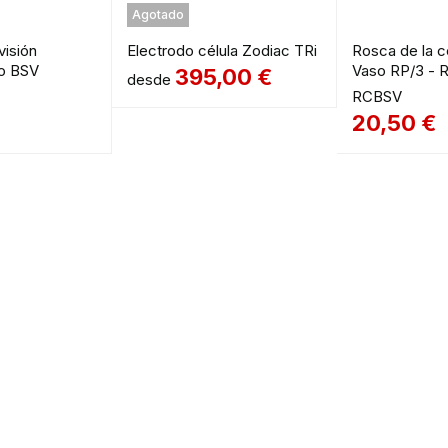
Agotado
visión
Electrodo célula Zodiac TRi
Rosca de la c
no BSV
Vaso RP/3 -
395,00
€
desde
RCBSV
20,50
€