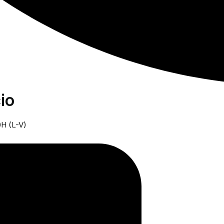
io
0H (L-V)