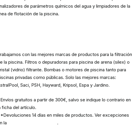
nalizadores de parámetros químicos del agua y limpiadores de la
ínea de flotación de la piscina.
Material para la filtración de la
piscina
rabajamos con las mejores marcas de productos para la filtració
e la piscina. Filtros o depuradoras para piscina de arena (silex) o
ristal (vidrio) filtrante. Bombas o motores de piscina tanto para
iscinas privadas como públicas. Solo las mejores marcas:
stralPool, Saci, PSH, Hayward, Kripsol, Espa y Jardino.
Envíos gratuitos a partir de 300€, salvo se indique lo contrario en
a ficha del artículo.
*Devoluciones 14 días en miles de productos. Ver excepciones
n la
política de devoluciones
.