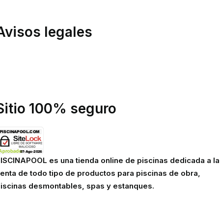
inanciación
Avisos legales
olítica de privacidad
olítica de cookies
viso legal
Sitio 100% seguro
ISCINAPOOL es una tienda online de piscinas dedicada a la
enta de todo tipo de productos para piscinas de obra,
iscinas desmontables, spas y estanques.
Robots eléctricos y hidráulicos d