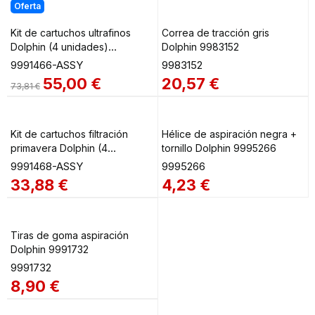
Oferta
Kit de cartuchos ultrafinos
Correa de tracción gris
Dolphin (4 unidades)
Dolphin 9983152
9991466-ASSY
9991466-ASSY
9983152
55,00
€
20,57
€
73,81
€
Kit de cartuchos filtración
Hélice de aspiración negra +
primavera Dolphin (4
tornillo Dolphin 9995266
unidades) 9991468-ASSY
9991468-ASSY
9995266
33,88
€
4,23
€
Tiras de goma aspiración
Dolphin 9991732
9991732
8,90
€