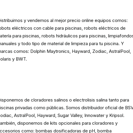
limpieza para piscina
istribuimos y vendemos al mejor precio online equipos comos:
obots eléctricos con cable para piscinas, robots eléctricos de
atería para piscinas, robots hidráulicos para piscinas, limpiafondo
anuales y todo tipo de material de limpieza para tu piscina. Y
arcas comos: Dolphin Maytronics, Hayward, Zodiac, AstralPool,
olaris y BWT.
Cloración o electrolisis salina
para piscinas
isponemos de cloradores salinos o electrolisis salina tanto para
iscinas privadas como públicas. Somos distribuidor oficial de BSV
odiac, AstralPool, Hayward, Sugar Valley, Innowater y Kripsol.
ambién, disponemos de kits opcionales para cloradores y
ccesorios como: bombas dosificadoras de pH, bomba