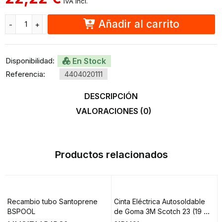
IVA incl.
Añadir al carrito
Disponibilidad:
En Stock
Referencia:
4404020111
DESCRIPCIÓN
VALORACIONES (0)
Productos relacionados
Recambio tubo Santoprene
Cinta Eléctrica Autosoldable
BSPOOL
de Goma 3M Scotch 23 (19 mm
x 9.15 m, 1 Rollo, Negro)