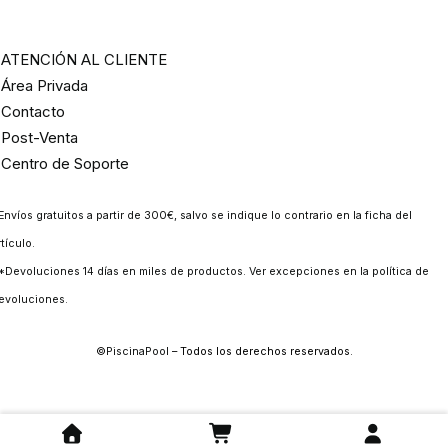
ATENCIÓN AL CLIENTE
Área Privada
Contacto
Post-Venta
Centro de Soporte
Envíos gratuitos a partir de 300€, salvo se indique lo contrario en la ficha del
rtículo.
*Devoluciones 14 días en miles de productos. Ver excepciones en la
política de
evoluciones
.
©
PiscinaPool
– Todos los derechos reservados.