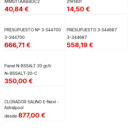
MMG1TAAB4DC2
21R1401
40,84
€
14,50
€
PRESUPUESTO Nº 3-344700
PRESUPUESTO 3-344687
3-344700
3-344687
666,71
€
558,19
€
Panel N-BSSALT 20 gr/h
N-BSSALT-20-C
350,00
€
CLORADOR SALINO E-Next -
Astralpool
877,00
€
desde