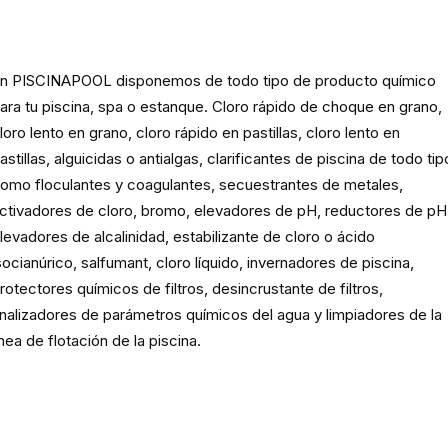
spas y estanques
n PISCINAPOOL disponemos de todo tipo de producto químico
ara tu piscina, spa o estanque. Cloro rápido de choque en grano,
loro lento en grano, cloro rápido en pastillas, cloro lento en
astillas, alguicidas o antialgas, clarificantes de piscina de todo tip
omo floculantes y coagulantes, secuestrantes de metales,
ctivadores de cloro, bromo, elevadores de pH, reductores de pH
levadores de alcalinidad, estabilizante de cloro o ácido
socianúrico, salfumant, cloro líquido, invernadores de piscina,
rotectores químicos de filtros, desincrustante de filtros,
nalizadores de parámetros químicos del agua y limpiadores de la
ínea de flotación de la piscina.
Material para la filtración de la
piscina