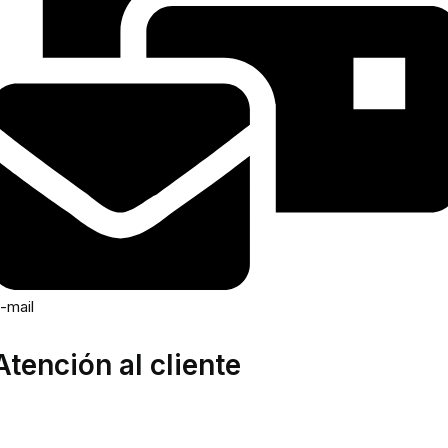
-mail
Atención al cliente
rea privada
tención al cliente