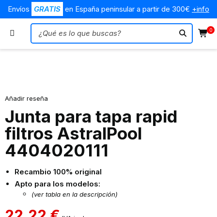
Envíos
GRATIS
en España peninsular a partir de 300€
+info
0
Añadir reseña
Junta para tapa rapid
filtros AstralPool
4404020111
Recambio 100% original
Apto para los modelos:
(ver tabla en la descripción)
22,22
€