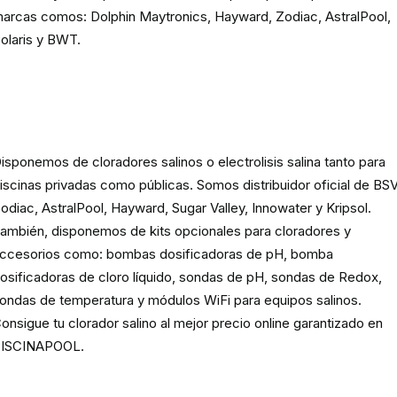
arcas comos: Dolphin Maytronics, Hayward, Zodiac, AstralPool,
olaris y BWT.
Cloración o electrolisis salina
para piscinas
isponemos de cloradores salinos o electrolisis salina tanto para
iscinas privadas como públicas. Somos distribuidor oficial de BSV
odiac, AstralPool, Hayward, Sugar Valley, Innowater y Kripsol.
ambién, disponemos de kits opcionales para cloradores y
ccesorios como: bombas dosificadoras de pH, bomba
osificadoras de cloro líquido, sondas de pH, sondas de Redox,
ondas de temperatura y módulos WiFi para equipos salinos.
onsigue tu clorador salino al mejor precio online garantizado en
ISCINAPOOL.
Producto
químico para piscinas,