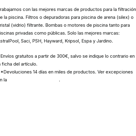
rabajamos con las mejores marcas de productos para la filtració
e la piscina. Filtros o depuradoras para piscina de arena (silex) o
ristal (vidrio) filtrante. Bombas o motores de piscina tanto para
iscinas privadas como públicas. Solo las mejores marcas:
stralPool, Saci, PSH, Hayward, Kripsol, Espa y Jardino.
Envíos gratuitos a partir de 300€, salvo se indique lo contrario en
a ficha del artículo.
*Devoluciones 14 días en miles de productos. Ver excepciones
n la
política de devoluciones
.