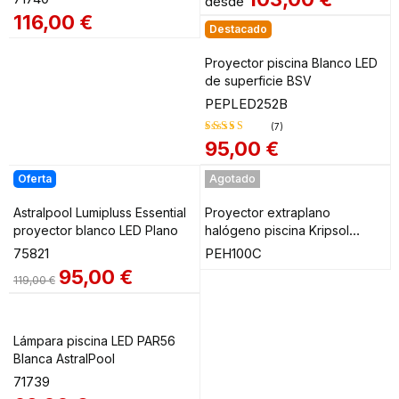
desde
116,00
€
Destacado
Proyector piscina Blanco LED
de superficie BSV
PEPLED252B
(7)
95,00
€
Valorado
en
4.86
de
Oferta
Agotado
5
Astralpool Lumipluss Essential
Proyector extraplano
proyector blanco LED Plano
halógeno piscina Kripsol
PEH100C 100W
75821
PEH100C
95,00
€
119,00
€
Lámpara piscina LED PAR56
Blanca AstralPool
71739