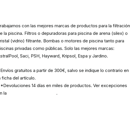
Material para la filtración de la
piscina
rabajamos con las mejores marcas de productos para la filtració
e la piscina. Filtros o depuradoras para piscina de arena (silex) o
ristal (vidrio) filtrante. Bombas o motores de piscina tanto para
iscinas privadas como públicas. Solo las mejores marcas:
stralPool, Saci, PSH, Hayward, Kripsol, Espa y Jardino.
Envíos gratuitos a partir de 300€, salvo se indique lo contrario en
a ficha del artículo.
*Devoluciones 14 días en miles de productos. Ver excepciones
n la
política de devoluciones
.