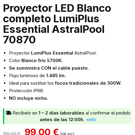
Proyector LED Blanco
completo LumiPlus
Essential AstralPool
70870
Proyector
LumiPlus Essential
AstralPool.
Color
Blanco frío 5700K.
Se suministra CON el cable puesto.
Flujo luminoso de
1.485 lm.
Ideal para sustituir los
focos tradicionales de 300W.
Protección IP68.
NO incluye nicho.
Recíbelo en
1 – 2 días laborables
al confirmar el pedido
antes de las 12:00h.
+info
99,00
€
139,00
€
IVA incl.