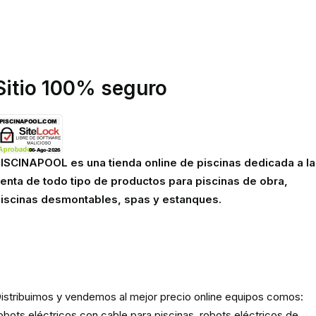
olítica de privacidad
olítica de cookies
viso legal
Sitio 100% seguro
ISCINAPOOL es una tienda online de piscinas dedicada a la
enta de todo tipo de productos para piscinas de obra,
iscinas desmontables, spas y estanques.
Robots eléctricos y hidráulicos d
limpieza para piscina
istribuimos y vendemos al mejor precio online equipos comos:
obots eléctricos con cable para piscinas, robots eléctricos de