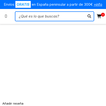
Envíos
GRATIS
en España peninsular a partir de 300€
+info
0
Oferta
Añadir reseña