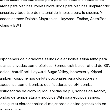
atería para piscinas, robots hidráulicos para piscinas, limpiafondo
anuales y todo tipo de material de limpieza para tu piscina. Y
arcas comos: Dolphin Maytronics, Hayward, Zodiac, AstralPool,
olaris y BWT.
Cloración o electrolisis salina
para piscinas
isponemos de cloradores salinos o electrolisis salina tanto para
iscinas privadas como públicas. Somos distribuidor oficial de BSV
odiac, AstralPool, Hayward, Sugar Valley, Innowater y Kripsol.
ambién, disponemos de kits opcionales para cloradores y
ccesorios como: bombas dosificadoras de pH, bomba
osificadoras de cloro líquido, sondas de pH, sondas de Redox,
ondas de temperatura y módulos WiFi para equipos salinos.
onsigue tu clorador salino al mejor precio online garantizado en