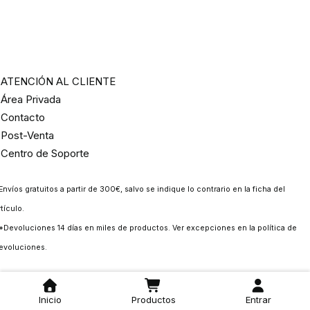
ATENCIÓN AL CLIENTE
Área Privada
Contacto
Post-Venta
Centro de Soporte
Envíos gratuitos a partir de 300€, salvo se indique lo contrario en la ficha del
rtículo.
*Devoluciones 14 días en miles de productos. Ver excepciones en la
política de
evoluciones
.
©
PiscinaPool
– Todos los derechos reservados.
Inicio
Productos
Entrar