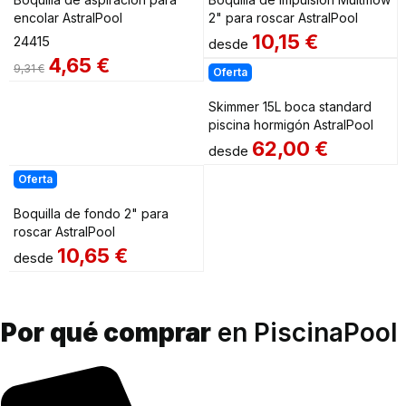
encolar AstralPool
2" para roscar AstralPool
10,15
€
24415
desde
4,65
€
9,31
€
Oferta
Skimmer 15L boca standard
piscina hormigón AstralPool
62,00
€
desde
Oferta
Boquilla de fondo 2" para
roscar AstralPool
10,65
€
desde
Por qué comprar
en PiscinaPool