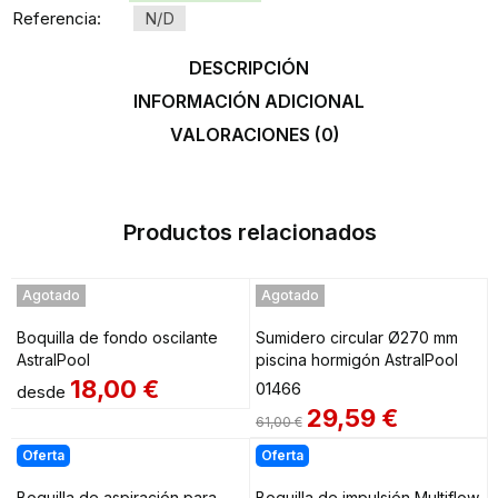
Referencia:
N/D
DESCRIPCIÓN
INFORMACIÓN ADICIONAL
VALORACIONES (0)
Productos relacionados
Agotado
Agotado
Boquilla de fondo oscilante
Sumidero circular Ø270 mm
AstralPool
piscina hormigón AstralPool
18,00
€
01466
desde
29,59
€
61,00
€
Oferta
Oferta
Boquilla de aspiración para
Boquilla de impulsión Multiflow