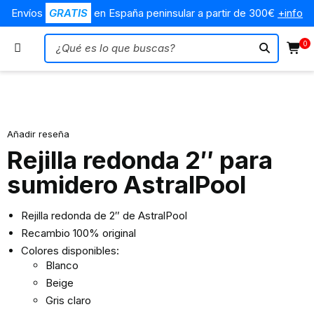
Envíos
GRATIS
en España peninsular a partir de 300€
+info
0
Añadir reseña
Rejilla redonda 2″ para
sumidero AstralPool
Rejilla redonda de 2″ de AstralPool
Recambio 100% original
Colores disponibles:
Blanco
Beige
Gris claro