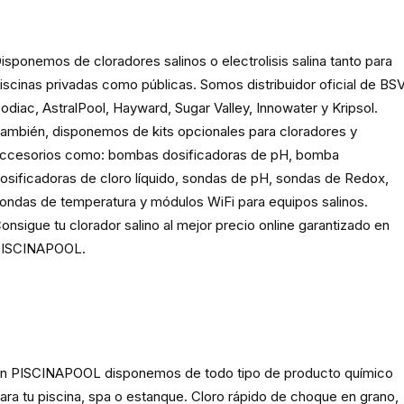
para piscinas
isponemos de cloradores salinos o electrolisis salina tanto para
iscinas privadas como públicas. Somos distribuidor oficial de BSV
odiac, AstralPool, Hayward, Sugar Valley, Innowater y Kripsol.
ambién, disponemos de kits opcionales para cloradores y
ccesorios como: bombas dosificadoras de pH, bomba
osificadoras de cloro líquido, sondas de pH, sondas de Redox,
ondas de temperatura y módulos WiFi para equipos salinos.
onsigue tu clorador salino al mejor precio online garantizado en
ISCINAPOOL.
Producto
químico para piscinas,
spas y estanques
n PISCINAPOOL disponemos de todo tipo de producto químico
ara tu piscina, spa o estanque. Cloro rápido de choque en grano,