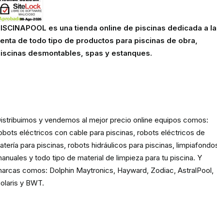
ISCINAPOOL es una tienda online de piscinas dedicada a la
enta de todo tipo de productos para piscinas de obra,
iscinas desmontables, spas y estanques.
Robots eléctricos y hidráulicos d
limpieza para piscina
istribuimos y vendemos al mejor precio online equipos comos:
obots eléctricos con cable para piscinas, robots eléctricos de
atería para piscinas, robots hidráulicos para piscinas, limpiafondo
anuales y todo tipo de material de limpieza para tu piscina. Y
arcas comos: Dolphin Maytronics, Hayward, Zodiac, AstralPool,
olaris y BWT.
Cloración o electrolisis salina