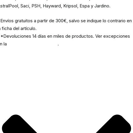
stralPool, Saci, PSH, Hayward, Kripsol, Espa y Jardino.
Envíos gratuitos a partir de 300€, salvo se indique lo contrario en
a ficha del artículo.
*Devoluciones 14 días en miles de productos. Ver excepciones
n la
política de devoluciones
.