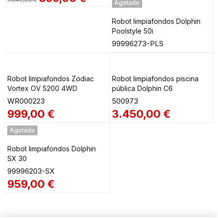
Valorado
Agotado
en
4.00
de 5
Robot limpiafondos Dolphin
Poolstyle 50i
99996273-PLS
Robot limpiafondos Zodiac
Robot limpiafondos piscina
Vortex OV 5200 4WD
pública Dolphin C6
WR000223
500973
999,00
€
3.450,00
€
Agotado
Robot limpiafondos Dolphin
SX 30
99996203-SX
959,00
€