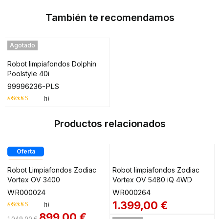
También te recomendamos
Agotado
Robot limpiafondos Dolphin
Poolstyle 40i
99996236-PLS
(1)
Valorado
en
5.00
de
Productos relacionados
5
Oferta
Destacado
Robot Limpiafondos Zodiac
Robot limpiafondos Zodiac
Vortex OV 3400
Vortex OV 5480 iQ 4WD
WR000024
WR000264
1.399,00
€
(1)
899,00
€
1.049,00
€