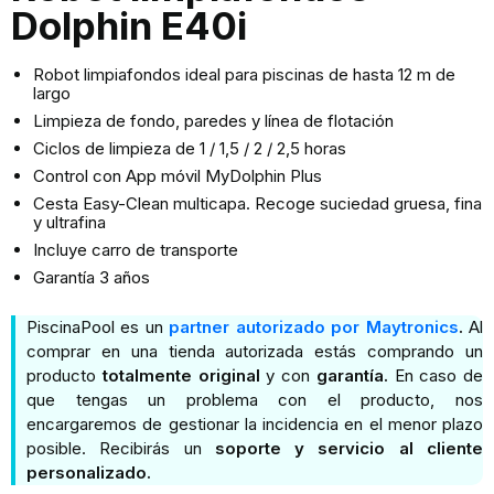
5.00
sobre
Dolphin E40i
5 basado
en
Robot limpiafondos ideal para piscinas de hasta 12 m de
largo
puntuación
Limpieza de fondo, paredes y línea de flotación
de cliente
Ciclos de limpieza de 1 / 1,5 / 2 / 2,5 horas
Control con App móvil MyDolphin Plus
Cesta Easy-Clean multicapa. Recoge suciedad gruesa, fina
y ultrafina
Incluye carro de transporte
Garantía 3 años
PiscinaPool es un
partner autorizado por Maytronics
.
Al
comprar en una tienda autorizada estás comprando un
producto
totalmente original
y con
garantía.
En caso de
que tengas un problema con el producto, nos
encargaremos de gestionar la incidencia en el menor plazo
posible. Recibirás un
soporte y servicio al cliente
personalizado.