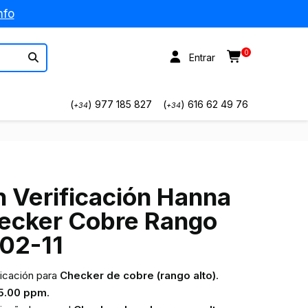
nfo
0
Entrar
(
) 977 185 827
(
) 616 62 49 76
+34
+34
n Verificación Hanna
ecker Cobre Rango
702-11
ficación para
Checker de cobre (rango alto)
.
 5.00 ppm
.