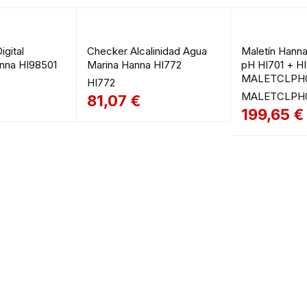
gital
Checker Alcalinidad Agua
Maletín Hanna
nna HI98501
Marina Hanna HI772
pH HI701 + H
MALETCLPH
HI772
MALETCLPH
81,07
€
199,65
€