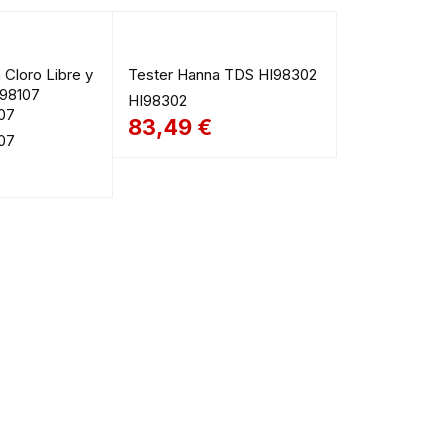
 Cloro Libre y
Tester Hanna TDS HI98302
I98107
HI98302
07
83,49
€
07