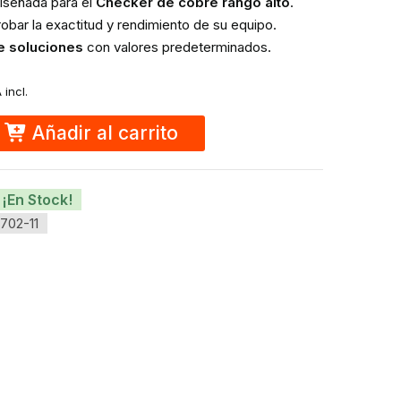
iseñada para el
Checker de cobre rango alto
.
obar la exactitud y rendimiento de su equipo.
e soluciones
con valores predeterminados.
 incl.
Hanna
Instruments
Añadir al carrito
¡En Stock!
702-11