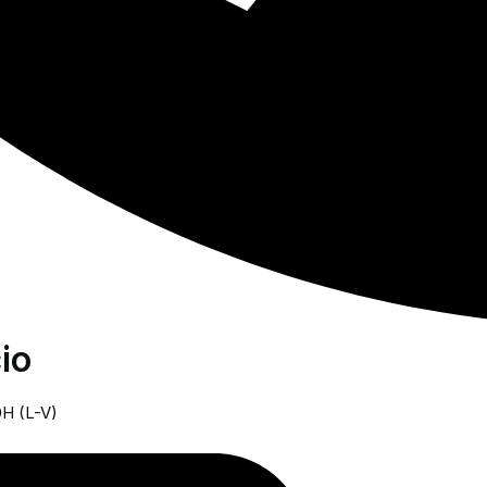
io
0H (L-V)