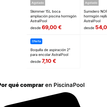
Agotado
Agotado
Skimmer 15L boca
Sumidero NOR
ampliación piscina hormigón
hormigón rejill
AstralPool
AstralPool
69,00
€
54,
desde
desde
Oferta
Boquilla de aspiración 2"
para encolar AstralPool
7,10
€
desde
Por qué comprar
en PiscinaPool