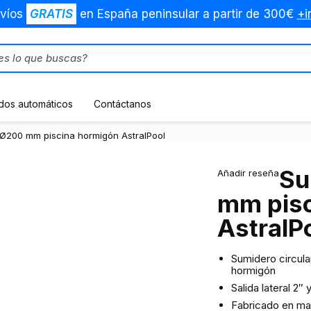
víos
GRATIS
en España peninsular a partir de 300€
+i
dos automáticos
Contáctanos
 Ø200 mm piscina hormigón AstralPool
Su
Añadir reseña
mm pisc
AstralP
Sumidero circula
hormigón
Salida lateral 2″ 
Fabricado en mat