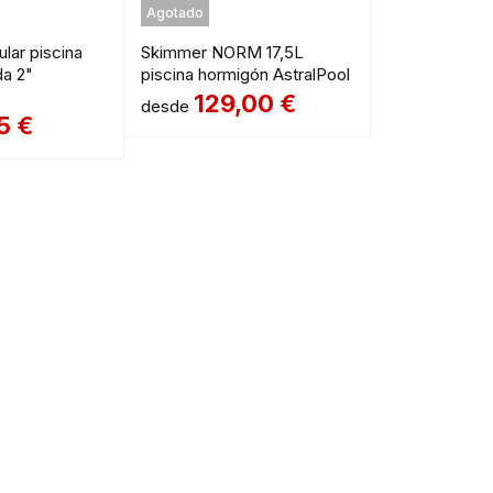
Agotado
lar piscina
Skimmer NORM 17,5L
da 2"
piscina hormigón AstralPool
129,00
€
desde
95
€