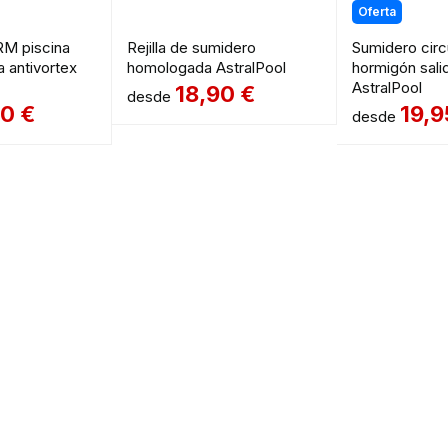
Oferta
M piscina
Rejilla de sumidero
Sumidero circu
a antivortex
homologada AstralPool
hormigón sali
AstralPool
18,90
€
desde
00
€
19,
desde