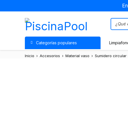
En
Categorías populares
Limpiafon
Inicio
›
Accesorios
›
Material vaso
›
Sumidero circular
Agotado