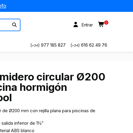
nfo
0
Entrar
(
) 977 185 827
(
) 616 62 49 76
+34
+34
midero circular Ø200
ina hormigón
ool
r de Ø200 mm con rejilla plana para piscinas de
y salida inferior de 1½”
erial ABS blanco