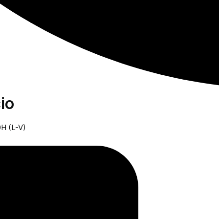
io
0H (L-V)