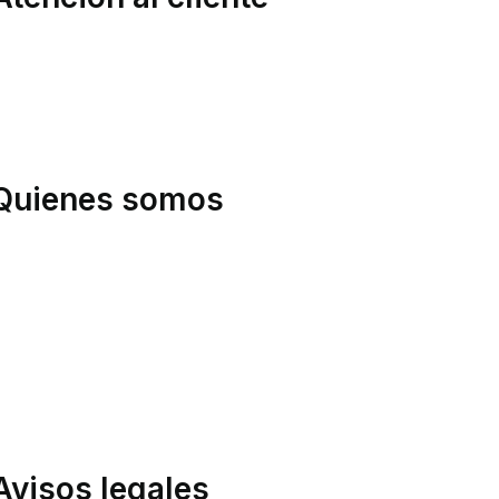
rea privada
tención al cliente
entro de soporte
ost-Venta y SAT
Quienes somos
uiénes somos
arcas
uestro Blog
olítica de Envíos
evoluciones
ondiciones de compra
inanciación
Avisos legales