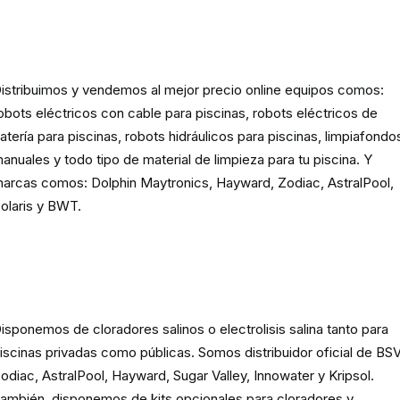
Robots eléctricos y hidráulicos d
limpieza para piscina
istribuimos y vendemos al mejor precio online equipos comos:
obots eléctricos con cable para piscinas, robots eléctricos de
atería para piscinas, robots hidráulicos para piscinas, limpiafondo
anuales y todo tipo de material de limpieza para tu piscina. Y
arcas comos: Dolphin Maytronics, Hayward, Zodiac, AstralPool,
olaris y BWT.
Cloración o electrolisis salina
para piscinas
isponemos de cloradores salinos o electrolisis salina tanto para
iscinas privadas como públicas. Somos distribuidor oficial de BSV
odiac, AstralPool, Hayward, Sugar Valley, Innowater y Kripsol.
ambién, disponemos de kits opcionales para cloradores y