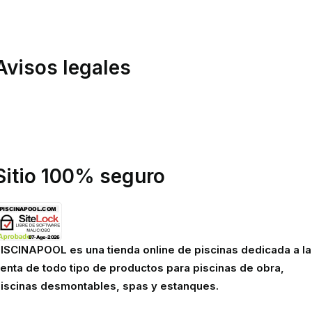
ondiciones de compra
inanciación
Avisos legales
olítica de privacidad
olítica de cookies
viso legal
Sitio 100% seguro
ISCINAPOOL es una tienda online de piscinas dedicada a la
enta de todo tipo de productos para piscinas de obra,
iscinas desmontables, spas y estanques.