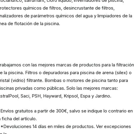
socianúrico, salfumant, cloro líquido, invernadores de piscina,
rotectores químicos de filtros, desincrustante de filtros,
nalizadores de parámetros químicos del agua y limpiadores de la
ínea de flotación de la piscina.
Material para la filtración de la
piscina
rabajamos con las mejores marcas de productos para la filtració
e la piscina. Filtros o depuradoras para piscina de arena (silex) o
ristal (vidrio) filtrante. Bombas o motores de piscina tanto para
iscinas privadas como públicas. Solo las mejores marcas:
stralPool, Saci, PSH, Hayward, Kripsol, Espa y Jardino.
Envíos gratuitos a partir de 300€, salvo se indique lo contrario en
a ficha del artículo.
*Devoluciones 14 días en miles de productos. Ver excepciones