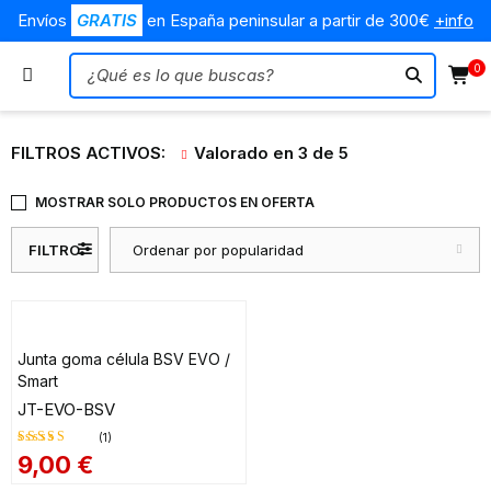
Envíos
GRATIS
en España peninsular a partir de 300€
+info
0
FILTROS ACTIVOS:
Valorado en 3 de 5
MOSTRAR SOLO PRODUCTOS EN OFERTA
FILTRO
Ordenar por popularidad
Junta goma célula BSV EVO /
Smart
JT-EVO-BSV
(1)
9,00
€
Valorado
en