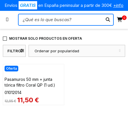
Envíos
GRATIS
en España peninsular a partir de 300€
+info
0
MOSTRAR SOLO PRODUCTOS EN OFERTA
FILTRO
Ordenar por popularidad
Oferta
Pasamuros 50 mm + junta
tórica filtro Coral QP (1 ud.)
01012014
11,50
€
12,95
€