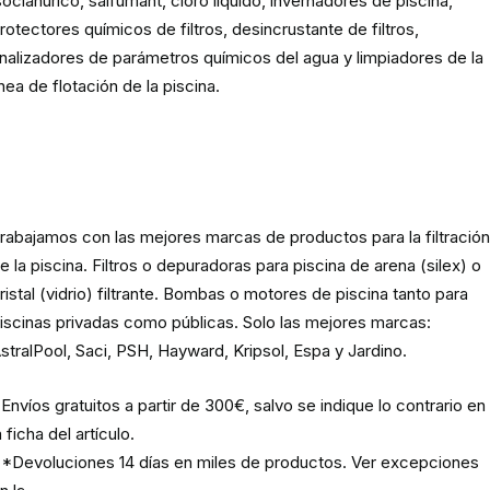
socianúrico, salfumant, cloro líquido, invernadores de piscina,
rotectores químicos de filtros, desincrustante de filtros,
nalizadores de parámetros químicos del agua y limpiadores de la
ínea de flotación de la piscina.
Material para la filtración de la
piscina
rabajamos con las mejores marcas de productos para la filtració
e la piscina. Filtros o depuradoras para piscina de arena (silex) o
ristal (vidrio) filtrante. Bombas o motores de piscina tanto para
iscinas privadas como públicas. Solo las mejores marcas:
stralPool, Saci, PSH, Hayward, Kripsol, Espa y Jardino.
Envíos gratuitos a partir de 300€, salvo se indique lo contrario en
a ficha del artículo.
*Devoluciones 14 días en miles de productos. Ver excepciones