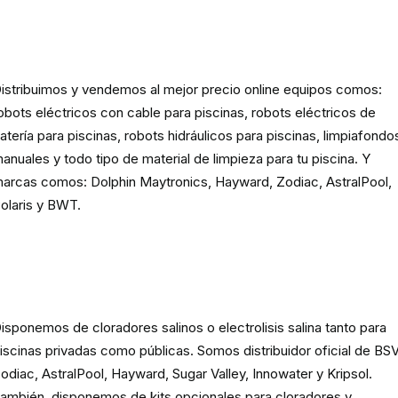
Robots eléctricos y hidráulicos d
limpieza para piscina
istribuimos y vendemos al mejor precio online equipos comos:
obots eléctricos con cable para piscinas, robots eléctricos de
atería para piscinas, robots hidráulicos para piscinas, limpiafondo
anuales y todo tipo de material de limpieza para tu piscina. Y
arcas comos: Dolphin Maytronics, Hayward, Zodiac, AstralPool,
olaris y BWT.
Cloración o electrolisis salina
para piscinas
isponemos de cloradores salinos o electrolisis salina tanto para
iscinas privadas como públicas. Somos distribuidor oficial de BSV
odiac, AstralPool, Hayward, Sugar Valley, Innowater y Kripsol.
ambién, disponemos de kits opcionales para cloradores y