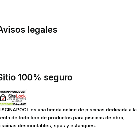
ondiciones de compra
inanciación
Avisos legales
olítica de privacidad
olítica de cookies
viso legal
Sitio 100% seguro
ISCINAPOOL es una tienda online de piscinas dedicada a la
enta de todo tipo de productos para piscinas de obra,
iscinas desmontables, spas y estanques.