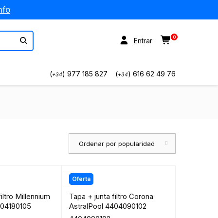
nfo
0
Entrar
(
) 977 185 827
(
) 616 62 49 76
+34
+34
Ordenar por popularidad
Oferta
iltro Millennium
Tapa + junta filtro Corona
404180105
AstralPool 4404090102