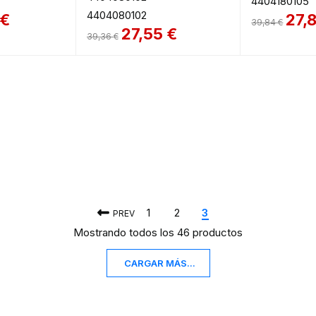
4404180105
4404080102
€
27,
39,84
€
27,55
€
39,36
€
1
2
3
PREV
Mostrando todos los 46 productos
CARGAR MÁS...