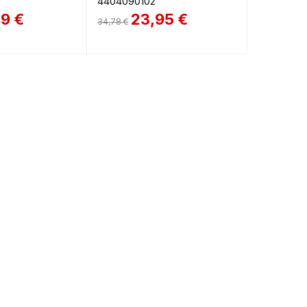
4404090102
89
€
23,95
€
34,78
€