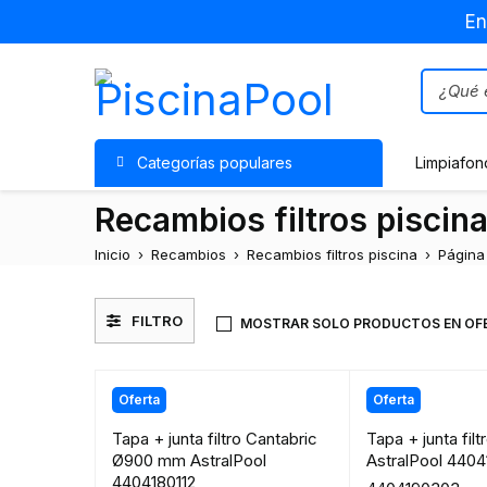
En
Categorías populares
Limpiafon
Recambios filtros piscin
Inicio
›
Recambios
›
Recambios filtros piscina
›
Página
FILTRO
MOSTRAR SOLO PRODUCTOS EN OF
Oferta
Oferta
Tapa + junta filtro Cantabric
Tapa + junta filt
Ø900 mm AstralPool
AstralPool 440
4404180112