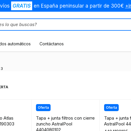
víos
GRATIS
en España peninsular a partir de 300€
+i
dos automáticos
Contáctanos
a
 3
ERTA
Oferta
Oferta
ro Atlas
Tapa + junta filtros con cierre
Tapa + junta f
4190303
zuncho AstralPool
AstralPool 4
4404080102