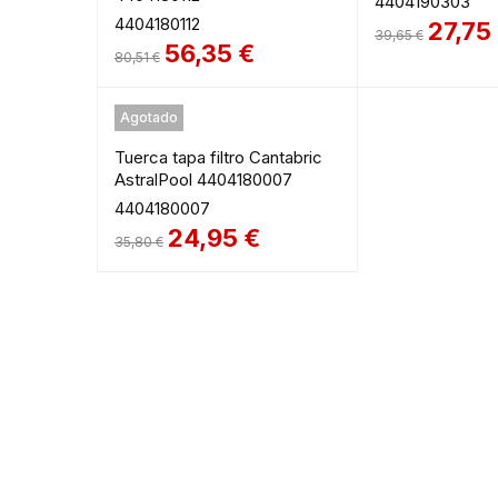
4404190303
4404180112
27,75
39,65
€
56,35
€
80,51
€
Agotado
Tuerca tapa filtro Cantabric
AstralPool 4404180007
4404180007
24,95
€
35,80
€