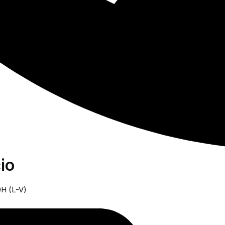
io
0H (L-V)