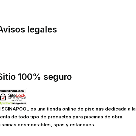
ondiciones de compra
inanciación
Avisos legales
olítica de privacidad
olítica de cookies
viso legal
Sitio 100% seguro
ISCINAPOOL es una tienda online de piscinas dedicada a la
enta de todo tipo de productos para piscinas de obra,
iscinas desmontables, spas y estanques.