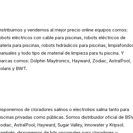
Robots eléctricos y hidráulicos d
limpieza para piscina
istribuimos y vendemos al mejor precio online equipos comos:
obots eléctricos con cable para piscinas, robots eléctricos de
atería para piscinas, robots hidráulicos para piscinas, limpiafondo
anuales y todo tipo de material de limpieza para tu piscina. Y
arcas comos: Dolphin Maytronics, Hayward, Zodiac, AstralPool,
olaris y BWT.
Cloración o electrolisis salina
para piscinas
isponemos de cloradores salinos o electrolisis salina tanto para
iscinas privadas como públicas. Somos distribuidor oficial de BSV
odiac, AstralPool, Hayward, Sugar Valley, Innowater y Kripsol.
ambién, disponemos de kits opcionales para cloradores y