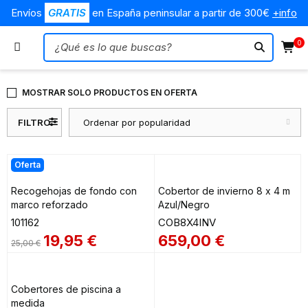
Envíos
GRATIS
en España peninsular a partir de 300€
+info
0
MOSTRAR SOLO PRODUCTOS EN OFERTA
FILTRO
Ordenar por popularidad
Oferta
Recogehojas de fondo con
Cobertor de invierno 8 x 4 m
marco reforzado
Azul/Negro
101162
COB8X4INV
19,95
€
659,00
€
25,00
€
Cobertores de piscina a
medida