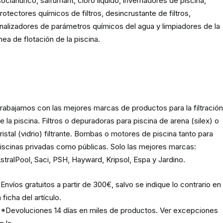
socianúrico, salfumant, cloro líquido, invernadores de piscina,
rotectores químicos de filtros, desincrustante de filtros,
nalizadores de parámetros químicos del agua y limpiadores de la
ínea de flotación de la piscina.
Material para la filtración de la
piscina
rabajamos con las mejores marcas de productos para la filtració
e la piscina. Filtros o depuradoras para piscina de arena (silex) o
ristal (vidrio) filtrante. Bombas o motores de piscina tanto para
iscinas privadas como públicas. Solo las mejores marcas:
stralPool, Saci, PSH, Hayward, Kripsol, Espa y Jardino.
Envíos gratuitos a partir de 300€, salvo se indique lo contrario en
a ficha del artículo.
*Devoluciones 14 días en miles de productos. Ver excepciones