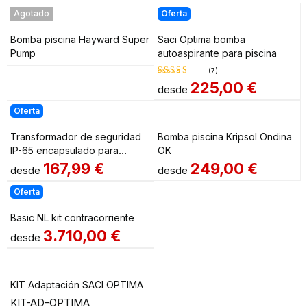
Agotado
Oferta
Bomba piscina Hayward Super
Saci Optima bomba
Pump
autoaspirante para piscina
(7)
225,00
€
desde
Valorado
en
4.71
Oferta
de 5
Transformador de seguridad
Bomba piscina Kripsol Ondina
IP-65 encapsulado para
OK
piscina ASTRALPOOL
167,99
€
249,00
€
desde
desde
Oferta
Basic NL kit contracorriente
3.710,00
€
desde
KIT Adaptación SACI OPTIMA
KIT-AD-OPTIMA