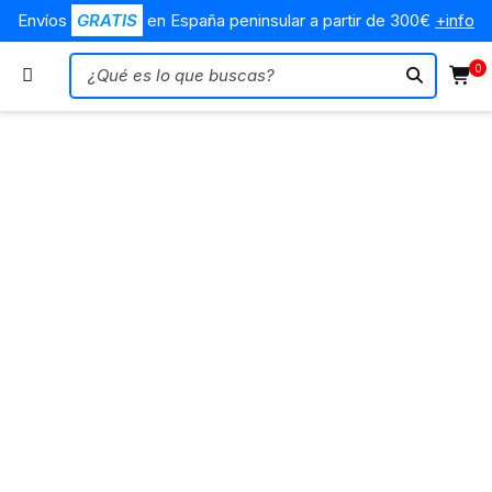
Envíos
GRATIS
en España peninsular a partir de 300€
+info
0