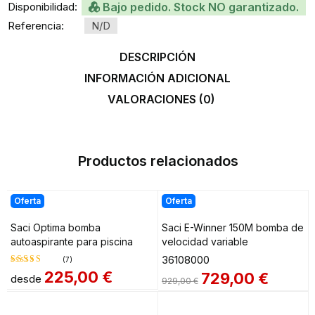
Disponibilidad:
Bajo pedido. Stock NO garantizado.
Referencia:
N/D
DESCRIPCIÓN
INFORMACIÓN ADICIONAL
VALORACIONES (0)
Productos relacionados
Oferta
Oferta
Saci Optima bomba
Saci E-Winner 150M bomba de
autoaspirante para piscina
velocidad variable
36108000
(7)
225,00
€
729,00
€
desde
Valorado
929,00
€
en
4.71
de 5