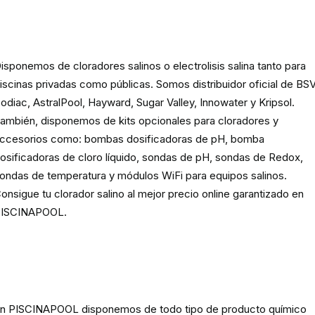
Cloración o electrolisis salina
para piscinas
isponemos de cloradores salinos o electrolisis salina tanto para
iscinas privadas como públicas. Somos distribuidor oficial de BSV
odiac, AstralPool, Hayward, Sugar Valley, Innowater y Kripsol.
ambién, disponemos de kits opcionales para cloradores y
ccesorios como: bombas dosificadoras de pH, bomba
osificadoras de cloro líquido, sondas de pH, sondas de Redox,
ondas de temperatura y módulos WiFi para equipos salinos.
onsigue tu clorador salino al mejor precio online garantizado en
ISCINAPOOL.
Producto
químico para piscinas,
spas y estanques
n PISCINAPOOL disponemos de todo tipo de producto químico