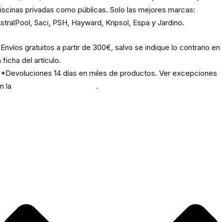
iscinas privadas como públicas. Solo las mejores marcas:
stralPool, Saci, PSH, Hayward, Kripsol, Espa y Jardino.
Envíos gratuitos a partir de 300€, salvo se indique lo contrario en
a ficha del artículo.
*Devoluciones 14 días en miles de productos. Ver excepciones
n la
política de devoluciones
.