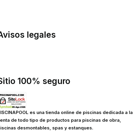
evoluciones
ondiciones de compra
inanciación
Avisos legales
olítica de privacidad
olítica de cookies
viso legal
Sitio 100% seguro
ISCINAPOOL es una tienda online de piscinas dedicada a la
enta de todo tipo de productos para piscinas de obra,
iscinas desmontables, spas y estanques.