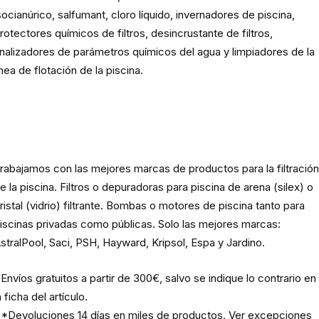
socianúrico, salfumant, cloro líquido, invernadores de piscina,
rotectores químicos de filtros, desincrustante de filtros,
nalizadores de parámetros químicos del agua y limpiadores de la
ínea de flotación de la piscina.
Material para la filtración de la
piscina
rabajamos con las mejores marcas de productos para la filtració
e la piscina. Filtros o depuradoras para piscina de arena (silex) o
ristal (vidrio) filtrante. Bombas o motores de piscina tanto para
iscinas privadas como públicas. Solo las mejores marcas:
stralPool, Saci, PSH, Hayward, Kripsol, Espa y Jardino.
Envíos gratuitos a partir de 300€, salvo se indique lo contrario en
a ficha del artículo.
*Devoluciones 14 días en miles de productos. Ver excepciones