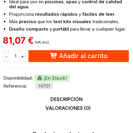
Ideal para uso en
piscinas
,
spas
y
control de calidad
del agua
.
Proporciona
resultados rápidos
y
fáciles de leer
.
Más
preciso
que los
test kits visuales
tradicionales.
Diseño compacto
y
portátil
para llevar a cualquier lugar.
81,07
€
IVA incl.
H
I
Añadir al carrito
Disponibilidad:
¡En Stock!
Referencia:
HI701
DESCRIPCIÓN
VALORACIONES (0)