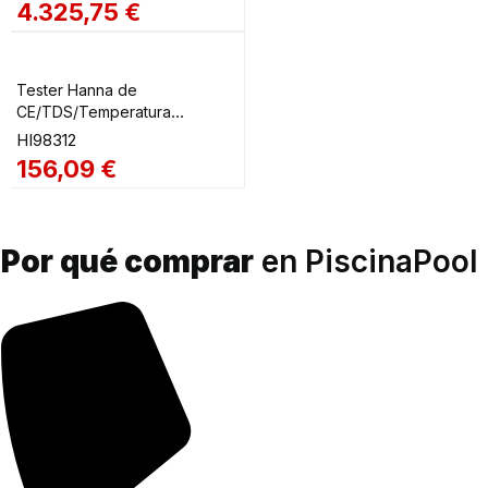
4.325,75
€
Tester Hanna de
CE/TDS/Temperatura
Impermeable HI98312
HI98312
156,09
€
Por qué comprar
en PiscinaPool