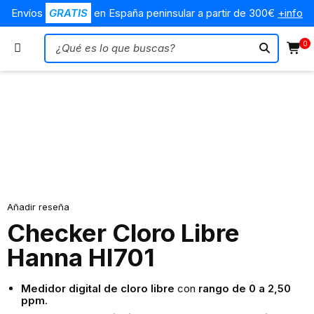
Envíos
GRATIS
en España peninsular a partir de 300€
+info
0
Añadir reseña
Checker Cloro Libre
Hanna HI701
Medidor digital de cloro libre
con
rango de 0 a 2,50
ppm
.