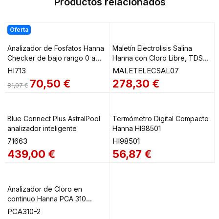
Productos relacionados
Oferta
Analizador de Fosfatos Hanna
Maletín Electrolisis Salina
Checker de bajo rango 0 a
Hanna con Cloro Libre, TDS
2,50 ppm HI713
(sal), Tª y pH HI7014 +
HI713
MALETELECSAL07
HI983024 + HI981074
70,50
€
278,30
€
81,07
€
MALETELECSAL07
Blue Connect Plus AstralPool
Termómetro Digital Compacto
analizador inteligente
Hanna HI98501
71663
HI98501
439,00
€
56,87
€
Analizador de Cloro en
continuo Hanna PCA 310
PCA310-2
PCA310-2