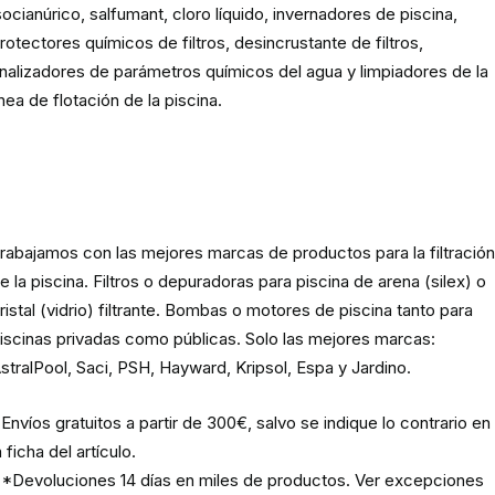
socianúrico, salfumant, cloro líquido, invernadores de piscina,
rotectores químicos de filtros, desincrustante de filtros,
nalizadores de parámetros químicos del agua y limpiadores de la
ínea de flotación de la piscina.
Material para la filtración de la
piscina
rabajamos con las mejores marcas de productos para la filtració
e la piscina. Filtros o depuradoras para piscina de arena (silex) o
ristal (vidrio) filtrante. Bombas o motores de piscina tanto para
iscinas privadas como públicas. Solo las mejores marcas:
stralPool, Saci, PSH, Hayward, Kripsol, Espa y Jardino.
Envíos gratuitos a partir de 300€, salvo se indique lo contrario en
a ficha del artículo.
*Devoluciones 14 días en miles de productos. Ver excepciones