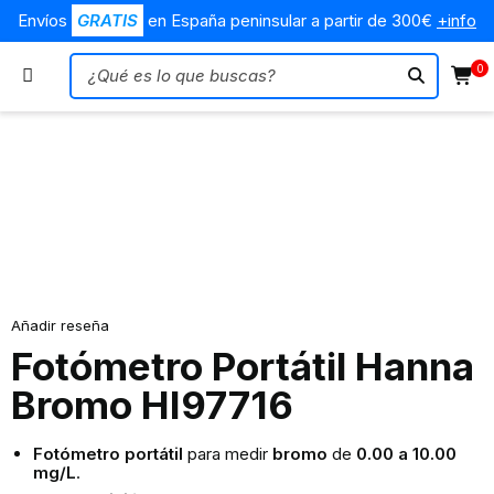
Envíos
GRATIS
en España peninsular a partir de 300€
+info
0
Añadir reseña
Fotómetro Portátil Hanna
Bromo HI97716
Fotómetro portátil
para medir
bromo
de
0.00 a 10.00
mg/L
.