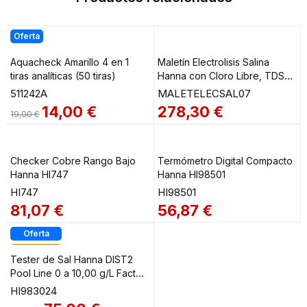
Oferta
Aquacheck Amarillo 4 en 1
Maletín Electrolisis Salina
tiras analíticas (50 tiras)
Hanna con Cloro Libre, TDS
(sal), Tª y pH HI7014 +
511242A
MALETELECSAL07
HI983024 + HI981074
14,00
€
278,30
€
19,00
€
MALETELECSAL07
Checker Cobre Rango Bajo
Termómetro Digital Compacto
Hanna HI747
Hanna HI98501
HI747
HI98501
81,07
€
56,87
€
Oferta
Destacado
Tester de Sal Hanna DIST2
Pool Line 0 a 10,00 g/L Factor
TDS 0.5
HI983024