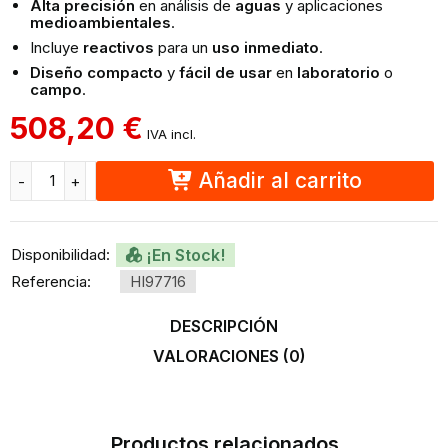
Alta precisión
en análisis de
aguas
y aplicaciones
medioambientales
.
Incluye
reactivos
para un
uso inmediato
.
Diseño compacto
y
fácil de usar
en
laboratorio
o
campo
.
508,20
€
IVA incl.
H
I
Añadir al carrito
Disponibilidad:
¡En Stock!
Referencia:
HI97716
DESCRIPCIÓN
VALORACIONES (0)
Productos relacionados