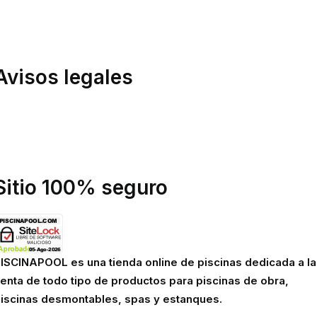
evoluciones
ondiciones de compra
inanciación
Avisos legales
olítica de privacidad
olítica de cookies
viso legal
Sitio 100% seguro
ISCINAPOOL es una tienda online de piscinas dedicada a la
enta de todo tipo de productos para piscinas de obra,
iscinas desmontables, spas y estanques.