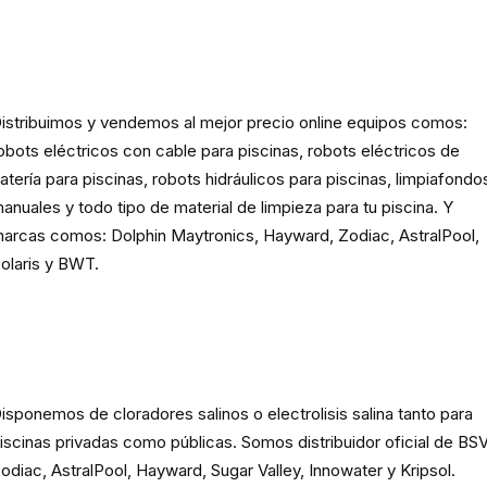
Robots eléctricos y hidráulicos d
limpieza para piscina
istribuimos y vendemos al mejor precio online equipos comos:
obots eléctricos con cable para piscinas, robots eléctricos de
atería para piscinas, robots hidráulicos para piscinas, limpiafondo
anuales y todo tipo de material de limpieza para tu piscina. Y
arcas comos: Dolphin Maytronics, Hayward, Zodiac, AstralPool,
olaris y BWT.
Cloración o electrolisis salina
para piscinas
isponemos de cloradores salinos o electrolisis salina tanto para
iscinas privadas como públicas. Somos distribuidor oficial de BSV
odiac, AstralPool, Hayward, Sugar Valley, Innowater y Kripsol.