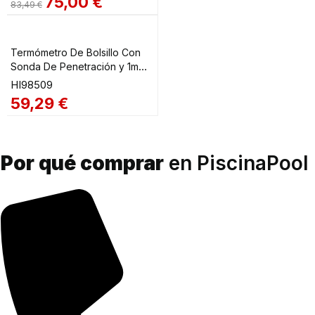
75,00
€
83,49
€
Termómetro De Bolsillo Con
Sonda De Penetración y 1m
Cable HI98509
HI98509
59,29
€
Por qué comprar
en PiscinaPool