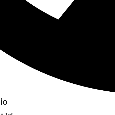
io
0H (L-V)