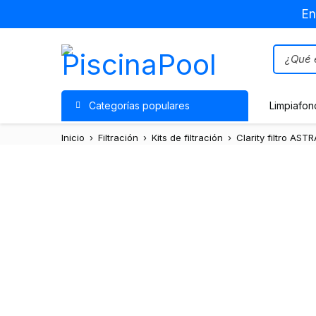
En
Categorías populares
Limpiafon
Inicio
›
Filtración
›
Kits de filtración
›
Clarity filtro AS
Oferta