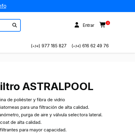
nfo
0
Entrar
(
) 977 185 827
(
) 616 62 49 76
+34
+34
 filtro ASTRALPOOL
na de poliéster y fibra de vidrio
atomeas para una filtración de alta calidad.
ómetro, purga de aire y válvula selectora lateral.
oat de alta calidad.
 filtrantes para mayor capacidad.