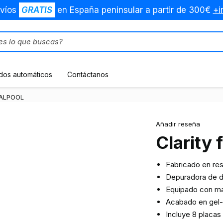
víos
GRATIS
en España peninsular a partir de 300€
+i
dos automáticos
Contáctanos
TRALPOOL
Añadir reseña
Clarity
Fabricado en resi
Depuradora de di
Equipado con man
Acabado en gel-c
Incluye 8 placas