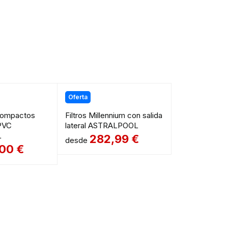
Oferta
ompactos
Filtros Millennium con salida
PVC
lateral ASTRALPOOL
L
282,99
€
desde
,00
€