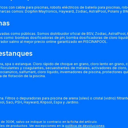
os con cable para piscinas, robots eléctricos de batería para piscinas, robo
 marcas comos: Dolphin Maytronics, Hayward, Zodiac, AstralPool, Polaris y B
inas
ivadas como públicas. Somos distribuidor oficial de BSV, Zodiac, AstralPool,
ios como: bombas dosificadoras de pH, bomba dosificadoras de cloro líqui
ador salino al mejor precio online garantizado en PISCINAPOOL.
 estanques
spa o estanque. Cloro rápido de choque en grano, cloro lento en grano, clor
omo floculantes y coagulantes, secuestrantes de metales, activadores de clor
ocianúrico, salfumant, cloro líquido, invernadores de piscina, protectores qu
 de flotación de la piscina.
. Filtros o depuradoras para piscina de arena (silex) o cristal (vidrio) filtr
ol, Saci, PSH, Hayward, Kripsol, Espa y Jardino.
 de 300€, salvo se indique lo contrario en la ficha del artículo.
les de productos. Ver excepciones en la
política de devoluciones
.