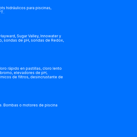
ts hidráulicos para piscinas,
WT.
 Hayward, Sugar Valley, Innowater y
do, sondas de pH, sondas de Redox,
o rápido en pastillas, cloro lento
o, bromo, elevadores de pH,
ímicos de filtros, desincrustante de
ante. Bombas o motores de piscina