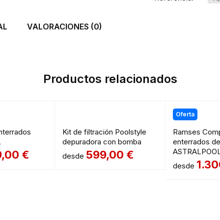
AL
VALORACIONES (0)
Productos relacionados
Oferta
terrados
Kit de filtración Poolstyle
Ramses Com
L
depuradora con bomba
enterrados d
ASTRALPOO
9,00
€
599,00
€
desde
1.3
desde