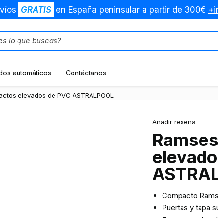
víos
GRATIS
en España peninsular a partir de 300€
+i
dos automáticos
Contáctanos
actos elevados de PVC ASTRALPOOL
Añadir reseña
Ramses
elevado
ASTRA
Compacto Ramses
Puertas y tapa su