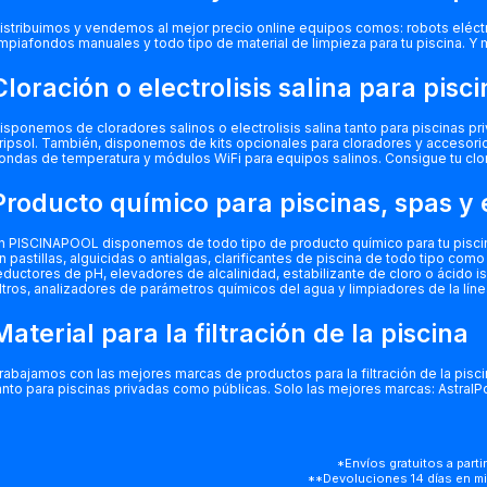
istribuimos y vendemos al mejor precio online equipos comos: robots eléctric
impiafondos manuales y todo tipo de material de limpieza para tu piscina. Y
Cloración o electrolisis salina para pisc
isponemos de cloradores salinos o electrolisis salina tanto para piscinas pr
ripsol. También, disponemos de kits opcionales para cloradores y accesor
ondas de temperatura y módulos WiFi para equipos salinos. Consigue tu clor
Producto
químico para piscinas, spas y
n PISCINAPOOL disponemos de todo tipo de producto químico para tu piscina, 
n pastillas, alguicidas o antialgas, clarificantes de piscina de todo tipo c
eductores de pH, elevadores de alcalinidad, estabilizante de cloro o ácido is
iltros, analizadores de parámetros químicos del agua y limpiadores de la línea
Material para la filtración de la piscina
rabajamos con las mejores marcas de productos para la filtración de la piscina
anto para piscinas privadas como públicas. Solo las mejores marcas: AstralPo
*Envíos gratuitos a partir
**Devoluciones 14 días en mi