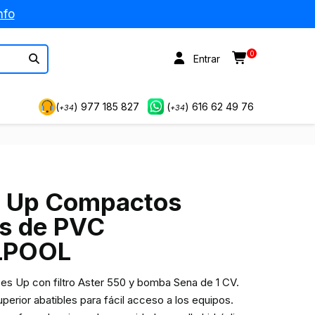
nfo
0
Entrar
(
) 977 185 827
(
) 616 62 49 76
+34
+34
 Up Compactos
s de PVC
LPOOL
 Up con filtro Aster 550 y bomba Sena de 1 CV.
perior abatibles para fácil acceso a los equipos.