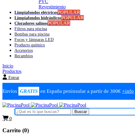
PVC
Revestimiento
POPULAR
Limpiafondos eléctricos
POPULAR
Limpiafondos hidráulicos
POPULAR
Cloradores salinos
Filtros para piscina
Bombas para piscina
Focos y lámparas LED
Producto químico
Accesorios
Recambios
Inicio
Productos
Entrar
Envíos
GRATIS
en España peninsular a partir de 300€
+info
0
Carrito (0)