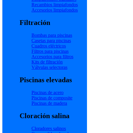
Recambios limpiafondos
Accesorios limpiafondos
Filtración
Bombas para piscinas
Casetas para piscinas
Cuadros eléctricos
Filtros para piscinas
Accesorios para filtros
Kits de filtración
Válvulas selectoras
Piscinas elevadas
Piscinas de acero
Piscinas de composite
Piscinas de madera
Cloración salina
Cloradores salinos