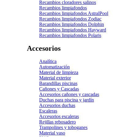
Recambios cloradores salinos
Recambios limpiafondos
Recambios limpiafondos AstralPool
Recambios limpiafondos Zodiac
Recambios limpiafondos Dolphin
Recambios limpiafondos Hayward
Recambios limpiafondos Polaris
Accesorios
Analítica
Automatización
Material de limpieza
Material exterior
Barandillas piscinas
Cañones y Cascadas
Accesorios cañones y cascadas
Duchas para piscina y jardín
Accesorios duchas
Escaleras
Accesorios escaleras
Rejillas rebosadero
Trampolines y toboganes
Material vaso