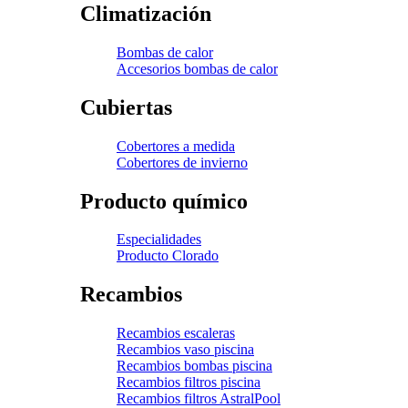
Climatización
Bombas de calor
Accesorios bombas de calor
Cubiertas
Cobertores a medida
Cobertores de invierno
Producto químico
Especialidades
Producto Clorado
Recambios
Recambios escaleras
Recambios vaso piscina
Recambios bombas piscina
Recambios filtros piscina
Recambios filtros AstralPool