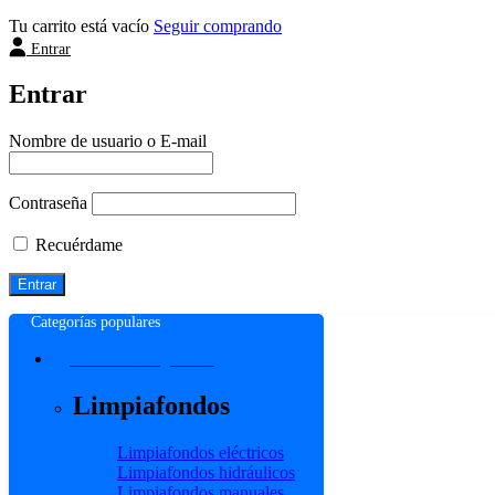
Tu carrito está vacío
Seguir comprando
Entrar
Entrar
Nombre de usuario o E-mail
Contraseña
Recuérdame
Categorías populares
Todas las categorías >
Limpiafondos
Limpiafondos eléctricos
Limpiafondos hidráulicos
Limpiafondos manuales