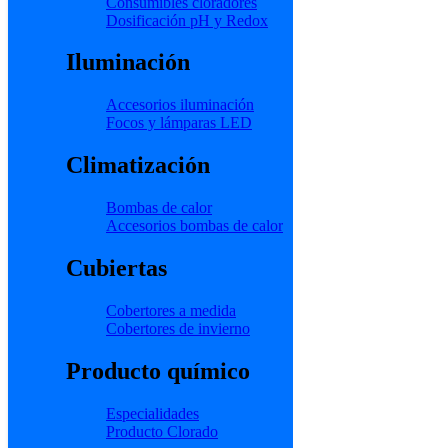
Consumibles cloradores
Dosificación pH y Redox
Iluminación
Accesorios iluminación
Focos y lámparas LED
Climatización
Bombas de calor
Accesorios bombas de calor
Cubiertas
Cobertores a medida
Cobertores de invierno
Producto químico
Especialidades
Producto Clorado