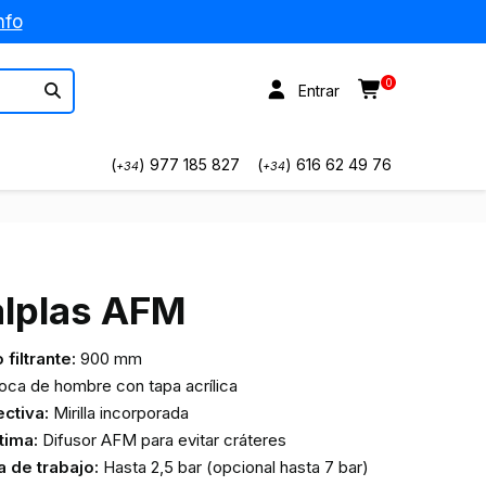
nfo
0
Entrar
(
) 977 185 827
(
) 616 62 49 76
+34
+34
Calplas AFM
 filtrante:
900 mm
ca de hombre con tapa acrílica
ctiva:
Mirilla incorporada
tima:
Difusor AFM para evitar cráteres
 de trabajo:
Hasta 2,5 bar (opcional hasta 7 bar)