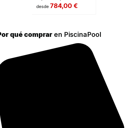
784,00
€
desde
Por qué comprar
en PiscinaPool