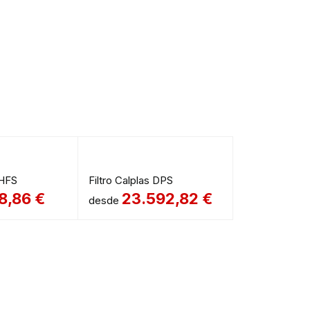
 HFS
Filtro Calplas DPS
78,86
€
23.592,82
€
desde