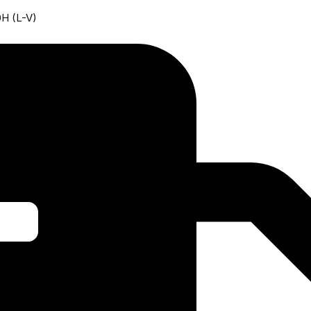
0H (L-V)