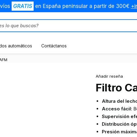
víos
GRATIS
en España peninsular a partir de 300€
+i
dos automáticos
Contáctanos
 AFM
Añadir reseña
Filtro 
Altura del lecho
Acceso fácil:
Bo
Supervisión efe
Distribución óp
Presión máxima