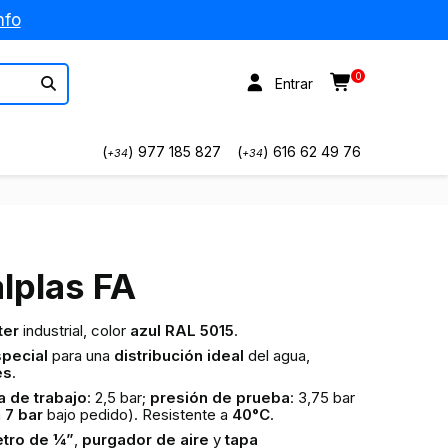
nfo
0
Entrar
(
) 977 185 827
(
) 616 62 49 76
+34
+34
alplas FA
ter
industrial, color
azul RAL 5015
.
pecial
para una
distribución ideal
del agua,
es
.
 de trabajo
: 2,5 bar;
presión de prueba
: 3,75 bar
a
7 bar
bajo pedido). Resistente a
40°C
.
ro de 1⁄4”
,
purgador de aire
y
tapa