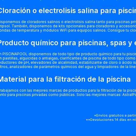
Cloración o electrolisis salina para pisc
isponemos de cloradores salinos o electrolisis salina tanto para piscinas pr
ripsol. También, disponemos de kits opcionales para cloradores y accesor
ondas de temperatura y módulos WiFi para equipos salinos. Consigue tu clor
Producto
químico para piscinas, spas y
n PISCINAPOOL disponemos de todo tipo de producto químico para tu piscina, 
n pastillas, alguicidas o antialgas, clarificantes de piscina de todo tipo c
eductores de pH, elevadores de alcalinidad, estabilizante de cloro o ácido is
iltros, analizadores de parámetros químicos del agua y limpiadores de la línea
Material para la filtración de la piscina
rabajamos con las mejores marcas de productos para la filtración de la piscina
anto para piscinas privadas como públicas. Solo las mejores marcas: AstralPo
*Envíos gratuitos a partir
**Devoluciones 14 días en mi