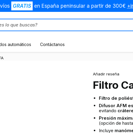
víos
GRATIS
en España peninsular a partir de 300€
+i
dos automáticos
Contáctanos
 FA
Añadir reseña
Filtro C
Filtro de poliés
Difusor AFM es
evitando
cráter
Presión máxima
(opción de hast
Incluye
manómet