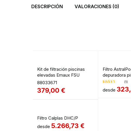
DESCRIPCIÓN
VALORACIONES (0)
Kit de filtración piscinas
Filtro AstralPo
elevadas Emaux FSU
depuradora pi
88033671
(1)
323
379,00
€
desde
Valorado
en
5.00
de
5
Filtro Calplas DHC/P
5.266,73
€
desde