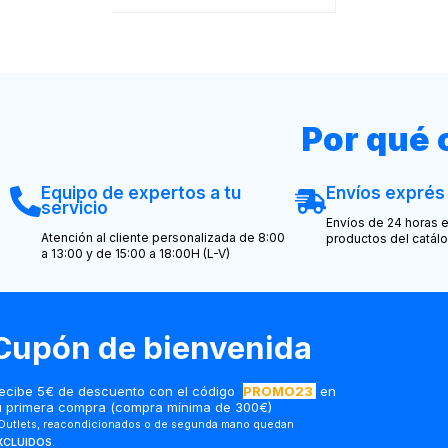
Por qué
Equipo de expertos a tu
Envíos exprés
servicio
Envíos de 24 horas e
Atención al cliente personalizada de 8:00
productos del catál
a 13:00 y de 15:00 a 18:00H (L-V)
Cupón de bienvenida
ecibe 5€ de descuento con el código
PROMO23
en
u primera compra (compra mínima de 300€)
Outlets, reacondicionados o de segunda mano quedan
XCLUIDOS
.