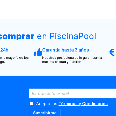
 comprar
en PiscinaPool
 24h
Garantía hasta 3 años
n la mayoría de los
Nuestros profesionales le garantizan la
ogo.
máxima calidad y fiabilidad.
Acepto los
Términos y Condiciones
Suscribirme