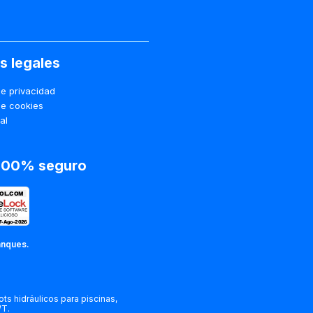
s legales
de privacidad
de cookies
al
 100% seguro
anques.
ts hidráulicos para piscinas,
WT.