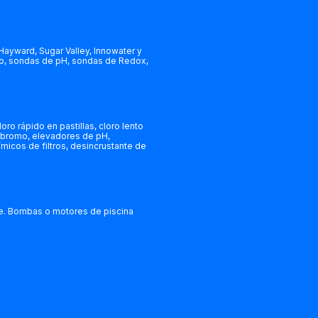
 Hayward, Sugar Valley, Innowater y
do, sondas de pH, sondas de Redox,
o rápido en pastillas, cloro lento
o, bromo, elevadores de pH,
ímicos de filtros, desincrustante de
ante. Bombas o motores de piscina