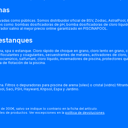
inas
ivadas como públicas. Somos distribuidor oficial de BSV, Zodiac, AstralPool,
ios como: bombas dosificadoras de pH, bomba dosificadoras de cloro líqui
ador salino al mejor precio online garantizado en PISCINAPOOL.
 estanques
spa o estanque. Cloro rápido de choque en grano, cloro lento en grano, clor
omo floculantes y coagulantes, secuestrantes de metales, activadores de clor
ocianúrico, salfumant, cloro líquido, invernadores de piscina, protectores qu
 de flotación de la piscina.
. Filtros o depuradoras para piscina de arena (silex) o cristal (vidrio) filtr
ol, Saci, PSH, Hayward, Kripsol, Espa y Jardino.
 de 300€, salvo se indique lo contrario en la ficha del artículo.
les de productos. Ver excepciones en la
política de devoluciones
.