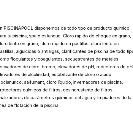
Producto
químico para piscinas,
spas y estanques
n PISCINAPOOL disponemos de todo tipo de producto químico
ara tu piscina, spa o estanque. Cloro rápido de choque en grano,
loro lento en grano, cloro rápido en pastillas, cloro lento en
astillas, alguicidas o antialgas, clarificantes de piscina de todo tip
omo floculantes y coagulantes, secuestrantes de metales,
ctivadores de cloro, bromo, elevadores de pH, reductores de pH
levadores de alcalinidad, estabilizante de cloro o ácido
socianúrico, salfumant, cloro líquido, invernadores de piscina,
rotectores químicos de filtros, desincrustante de filtros,
nalizadores de parámetros químicos del agua y limpiadores de la
ínea de flotación de la piscina.
Material para la filtración de la
piscina