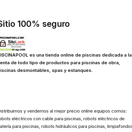
olítica de cookies
viso legal
Sitio 100% seguro
ISCINAPOOL es una tienda online de piscinas dedicada a la
enta de todo tipo de productos para piscinas de obra,
iscinas desmontables, spas y estanques.
Robots eléctricos y hidráulicos d
limpieza para piscina
istribuimos y vendemos al mejor precio online equipos comos:
obots eléctricos con cable para piscinas, robots eléctricos de
atería para piscinas, robots hidráulicos para piscinas, limpiafondo