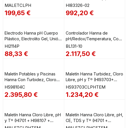
MALETCLPH
Para Piscinas y Spas HI83326-
MALETCLPH
HI83326-02
02
199,65
€
992,20
€
Electrodo Hanna pH Cuerpo
Controlador Hanna de
Plástico, Electrolito Gel, Unión
pH/Redox/Temperatura, Con
de Fibra Microporosa,
Dosificación Externa 115/230V
HI2114P
BL131-10
Conector BNC, 2m HI2114P
BL131-10
88,33
€
2.117,50
€
Maletín Potables y Piscinas
Maletín Hanna Turbidez, Cloro
Hanna Con Turbidez, Cloro
Libre, pH y Tº (HI93703+
Libre y Total Acido Cianúrico,
HI701 + HI98107 + HI98501)
HS98104C
HS93703CLPHTEM
Alcalinidad, pH y Tª
HS93703CLPHTEM
2.395,80
€
1.234,20
€
(HI98713+HI971044+HI98107)
HS98104C
Maletín Hanna Cloro Libre, pH
Maletín Hanna Cloro Libre, pH,
y Tº (HI701 + HI98107 +
CE, TDS y Tº (HI701 +
HI98501) MALETCLPHTEM
HI98130 + HI98501)
MALETCLPHTEM
MALETCLPHCETEM