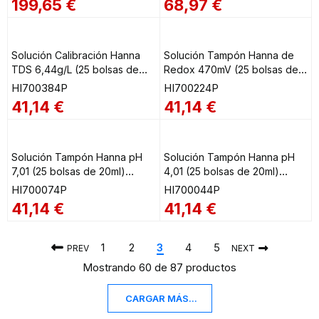
199,65
€
68,97
€
Solución Calibración Hanna
Solución Tampón Hanna de
TDS 6,44g/L (25 bolsas de
Redox 470mV (25 bolsas de
20ml) HI700384P
20ml) HI700224P
HI700384P
HI700224P
41,14
€
41,14
€
Solución Tampón Hanna pH
Solución Tampón Hanna pH
7,01 (25 bolsas de 20ml)
4,01 (25 bolsas de 20ml)
HI700074P
HI700044P
HI700074P
HI700044P
41,14
€
41,14
€
1
2
3
4
5
PREV
NEXT
Mostrando 60 de 87 productos
CARGAR MÁS...