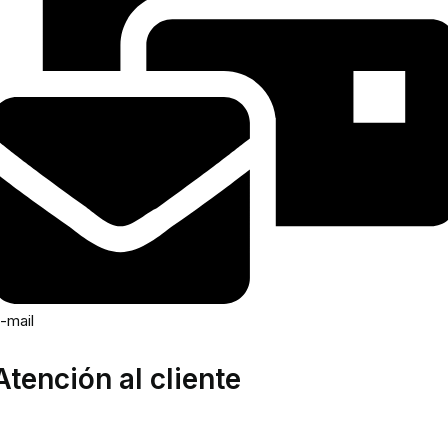
-mail
Atención al cliente
rea privada