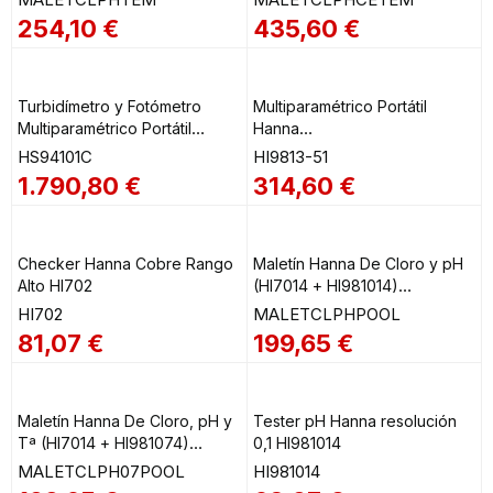
MALETCLPHCETEM
254,10
€
435,60
€
Turbidímetro y Fotómetro
Multiparamétrico Portátil
Multiparamétrico Portátil
Hanna
Hanna Cloro Libre y
pH/CE/TDS/Temperatura
HS94101C
HI9813-51
Total/Bromo/pH/Ácido
HI9813-51
1.790,80
€
314,60
€
Cianúrico/Hierro/Lodo
Completo HS94101C
Checker Hanna Cobre Rango
Maletín Hanna De Cloro y pH
Alto HI702
(HI7014 + HI981014)
MALETCLPHPOOL
HI702
MALETCLPHPOOL
81,07
€
199,65
€
Maletín Hanna De Cloro, pH y
Tester pH Hanna resolución
Tª (HI7014 + HI981074)
0,1 HI981014
MALETCLPH07POOL
MALETCLPH07POOL
HI981014