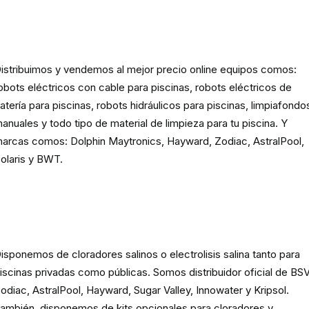
Robots eléctricos y hidráulicos d
limpieza para piscina
istribuimos y vendemos al mejor precio online equipos comos:
obots eléctricos con cable para piscinas, robots eléctricos de
atería para piscinas, robots hidráulicos para piscinas, limpiafondo
anuales y todo tipo de material de limpieza para tu piscina. Y
arcas comos: Dolphin Maytronics, Hayward, Zodiac, AstralPool,
olaris y BWT.
Cloración o electrolisis salina
para piscinas
isponemos de cloradores salinos o electrolisis salina tanto para
iscinas privadas como públicas. Somos distribuidor oficial de BSV
odiac, AstralPool, Hayward, Sugar Valley, Innowater y Kripsol.
ambién, disponemos de kits opcionales para cloradores y