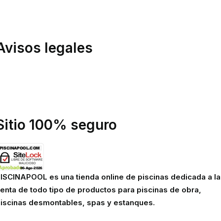
ondiciones de compra
inanciación
Avisos legales
olítica de privacidad
olítica de cookies
viso legal
Sitio 100% seguro
ISCINAPOOL es una tienda online de piscinas dedicada a la
enta de todo tipo de productos para piscinas de obra,
iscinas desmontables, spas y estanques.