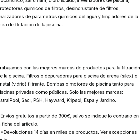
socianúrico, salfumant, cloro líquido, invernadores de piscina,
rotectores químicos de filtros, desincrustante de filtros,
nalizadores de parámetros químicos del agua y limpiadores de la
ínea de flotación de la piscina.
Material para la filtración de la
piscina
rabajamos con las mejores marcas de productos para la filtració
e la piscina. Filtros o depuradoras para piscina de arena (silex) o
ristal (vidrio) filtrante. Bombas o motores de piscina tanto para
iscinas privadas como públicas. Solo las mejores marcas:
stralPool, Saci, PSH, Hayward, Kripsol, Espa y Jardino.
Envíos gratuitos a partir de 300€, salvo se indique lo contrario en
a ficha del artículo.
*Devoluciones 14 días en miles de productos. Ver excepciones