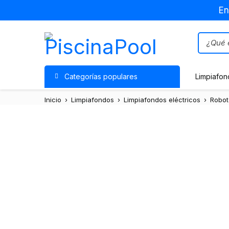
En
Categorías populares
Limpiafon
Inicio
›
Limpiafondos
›
Limpiafondos eléctricos
›
Robot
Agotado