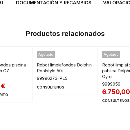
AL
DOCUMENTACIÓN Y RECAMBIOS
VALORACION
Productos relacionados
Agotado
Agotado
ondos piscina
Robot limpiafondos Dolphin
Robot limpiaf
in C7
Poolstyle 50i
pública Dolph
Gyro
99996273-PLS
9999059
0
€
CONSÚLTENOS
6.750,0
RITO
CONSÚLTENOS