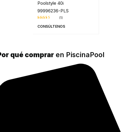
Poolstyle 40i
99996236-PLS
(1)
Valorado
CONSÚLTENOS
en
5.00
de
5
Por qué comprar
en PiscinaPool