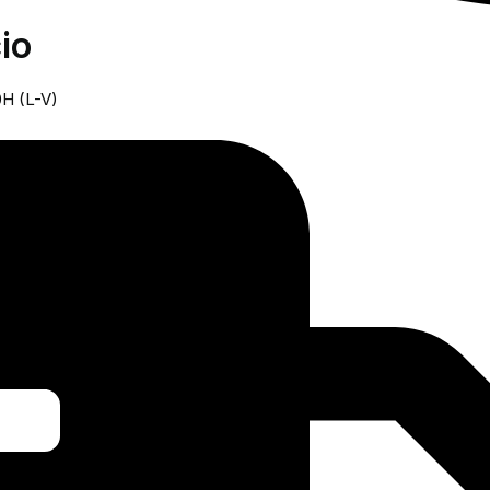
io
0H (L-V)