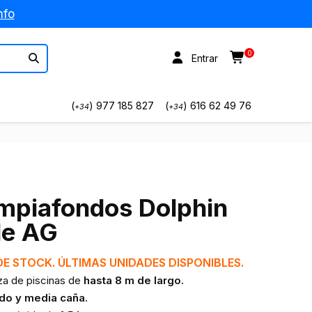
nfo
0
Entrar
(
) 977 185 827
(
) 616 62 49 76
+34
+34
impiafondos Dolphin
le AG
DE STOCK. ÚLTIMAS UNIDADES DISPONIBLES.
eza de piscinas de
hasta 8 m de largo.
do y media caña.