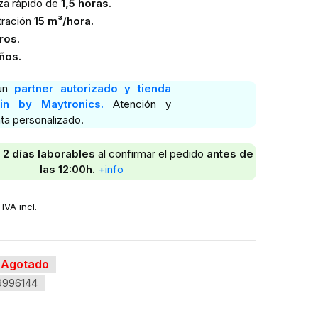
za rápido de
1,5 horas.
tración
15 m³/hora.
ros
.
ños.
 un
partner autorizado y tienda
hin by Maytronics.
Atención y
ta personalizado.
– 2 días laborables
al confirmar el pedido
antes de
las 12:00h.
+info
IVA incl.
Agotado
9996144