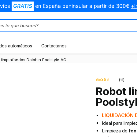
víos
GRATIS
en España peninsular a partir de 300€
+i
dos automáticos
Contáctanos
 limpiafondos Dolphin Poolstyle AG
(11)
Robot l
Valorado
11
4.64
Poolsty
sobre 5
basado en
LIQUIDACIÓN 
Ideal para limpi
puntuaciones
Limpieza de
fon
de