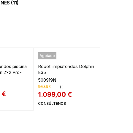
ES (11)
Agotado
ondos piscina
Robot limpiafondos Dolphin
in 2x2 Pro-
E35
500919N
(1)
0
€
1.099,00
€
Valorado
en
4.00
CONSÚLTENOS
de 5