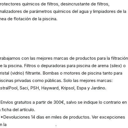
rotectores químicos de filtros, desincrustante de filtros,
nalizadores de parámetros químicos del agua y limpiadores de la
ínea de flotación de la piscina.
Material para la filtración de la
piscina
rabajamos con las mejores marcas de productos para la filtració
e la piscina. Filtros o depuradoras para piscina de arena (silex) o
ristal (vidrio) filtrante. Bombas o motores de piscina tanto para
iscinas privadas como públicas. Solo las mejores marcas:
stralPool, Saci, PSH, Hayward, Kripsol, Espa y Jardino.
Envíos gratuitos a partir de 300€, salvo se indique lo contrario en
a ficha del artículo.
*Devoluciones 14 días en miles de productos. Ver excepciones
n la
política de devoluciones
.