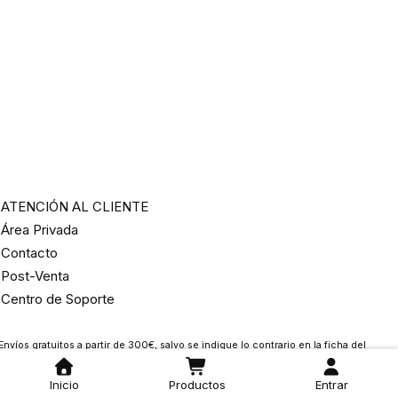
ATENCIÓN AL CLIENTE
Área Privada
Contacto
Post-Venta
Centro de Soporte
Envíos gratuitos a partir de 300€, salvo se indique lo contrario en la ficha del
rtículo.
Inicio
Productos
Entrar
*Devoluciones 14 días en miles de productos. Ver excepciones en la
política de