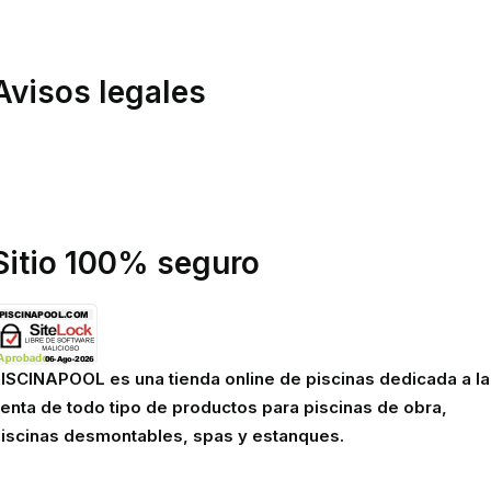
ondiciones de compra
inanciación
Avisos legales
olítica de privacidad
olítica de cookies
viso legal
Sitio 100% seguro
ISCINAPOOL es una tienda online de piscinas dedicada a la
enta de todo tipo de productos para piscinas de obra,
iscinas desmontables, spas y estanques.