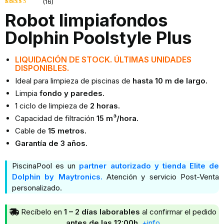
(16)
Robot limpiafondos
Valorado
16
4.50
Dolphin Poolstyle Plus
sobre 5
basado
LIQUIDACIÓN DE STOCK. ÚLTIMAS UNIDADES
DISPONIBLES.
en
Ideal para limpieza de piscinas de
hasta 10 m de largo.
puntuaciones
Limpia
fondo y paredes.
de
1 ciclo de limpieza de
2 horas.
clientes
Capacidad de filtración
15 m³/hora.
Cable de
15 metros.
Garantía de 3 años.
PiscinaPool es un
partner autorizado y tienda Elite de
Dolphin by Maytronics.
Atención y servicio Post-Venta
personalizado.
Recíbelo en
1 – 2 días laborables
al confirmar el pedido
antes de las 12:00h.
+info