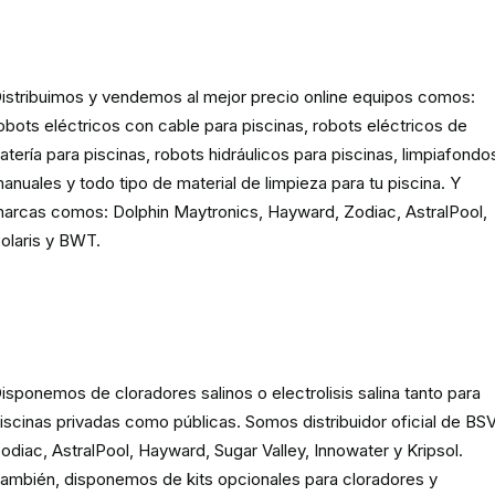
Robots eléctricos y hidráulicos d
limpieza para piscina
istribuimos y vendemos al mejor precio online equipos comos:
obots eléctricos con cable para piscinas, robots eléctricos de
atería para piscinas, robots hidráulicos para piscinas, limpiafondo
anuales y todo tipo de material de limpieza para tu piscina. Y
arcas comos: Dolphin Maytronics, Hayward, Zodiac, AstralPool,
olaris y BWT.
Cloración o electrolisis salina
para piscinas
isponemos de cloradores salinos o electrolisis salina tanto para
iscinas privadas como públicas. Somos distribuidor oficial de BSV
odiac, AstralPool, Hayward, Sugar Valley, Innowater y Kripsol.
ambién, disponemos de kits opcionales para cloradores y