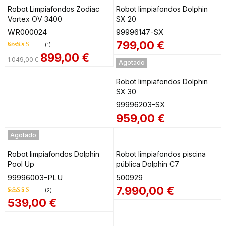
Destacado
Robot Limpiafondos Zodiac
Robot limpiafondos Dolphin
Vortex OV 3400
SX 20
WR000024
99996147-SX
799,00
€
(1)
899,00
€
1.049,00
€
Valorado
Agotado
en
4.00
de 5
Robot limpiafondos Dolphin
SX 30
99996203-SX
959,00
€
Agotado
Robot limpiafondos Dolphin
Robot limpiafondos piscina
Pool Up
pública Dolphin C7
99996003-PLU
500929
7.990,00
€
(2)
539,00
€
Valorado
en
4.00
de 5