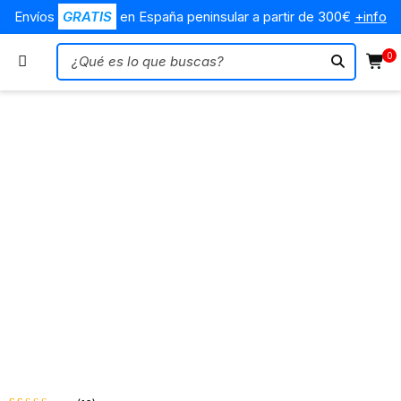
Envíos
GRATIS
en España peninsular a partir de 300€
+info
0
Agotado