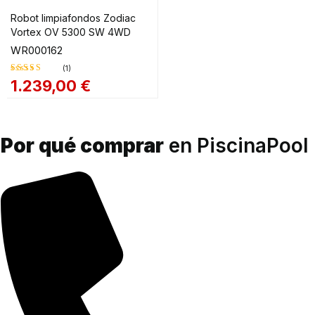
Robot limpiafondos Zodiac
Vortex OV 5300 SW 4WD
WR000162
(1)
1.239,00
€
Valorado
en
4.00
de 5
Por qué comprar
en PiscinaPool