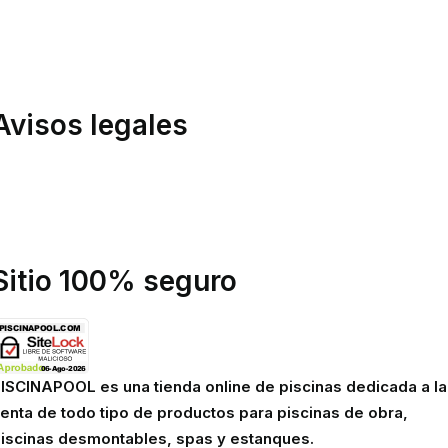
evoluciones
ondiciones de compra
inanciación
Avisos legales
olítica de privacidad
olítica de cookies
viso legal
Sitio 100% seguro
ISCINAPOOL es una tienda online de piscinas dedicada a la
enta de todo tipo de productos para piscinas de obra,
iscinas desmontables, spas y estanques.