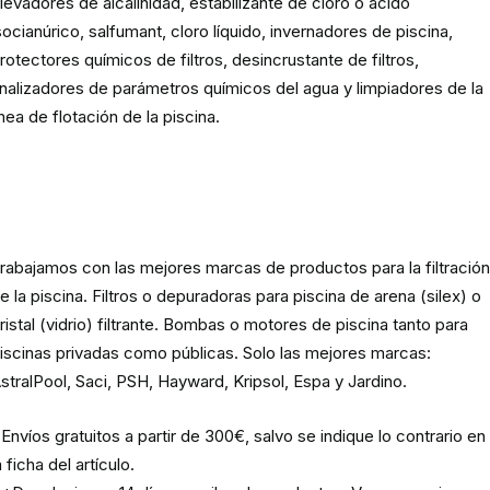
levadores de alcalinidad, estabilizante de cloro o ácido
socianúrico, salfumant, cloro líquido, invernadores de piscina,
rotectores químicos de filtros, desincrustante de filtros,
nalizadores de parámetros químicos del agua y limpiadores de la
ínea de flotación de la piscina.
Material para la filtración de la
piscina
rabajamos con las mejores marcas de productos para la filtració
e la piscina. Filtros o depuradoras para piscina de arena (silex) o
ristal (vidrio) filtrante. Bombas o motores de piscina tanto para
iscinas privadas como públicas. Solo las mejores marcas:
stralPool, Saci, PSH, Hayward, Kripsol, Espa y Jardino.
Envíos gratuitos a partir de 300€, salvo se indique lo contrario en
a ficha del artículo.