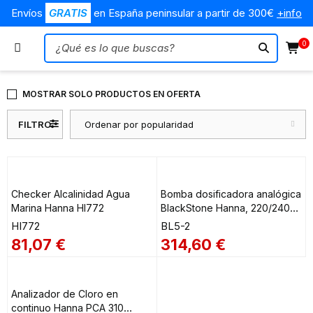
Envíos
GRATIS
en España peninsular a partir de 300€
+info
0
MOSTRAR SOLO PRODUCTOS EN OFERTA
FILTRO
Ordenar por popularidad
Checker Alcalinidad Agua
Bomba dosificadora analógica
Marina Hanna HI772
BlackStone Hanna, 220/240V
para productos abrasivos
HI772
BL5-2
BL5-2
81,07
€
314,60
€
Analizador de Cloro en
continuo Hanna PCA 310