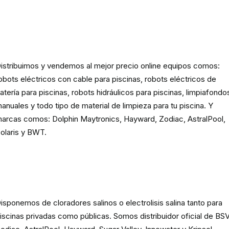
Robots eléctricos y hidráulicos d
limpieza para piscina
istribuimos y vendemos al mejor precio online equipos comos:
obots eléctricos con cable para piscinas, robots eléctricos de
atería para piscinas, robots hidráulicos para piscinas, limpiafondo
anuales y todo tipo de material de limpieza para tu piscina. Y
arcas comos: Dolphin Maytronics, Hayward, Zodiac, AstralPool,
olaris y BWT.
Cloración o electrolisis salina
para piscinas
isponemos de cloradores salinos o electrolisis salina tanto para
iscinas privadas como públicas. Somos distribuidor oficial de BSV