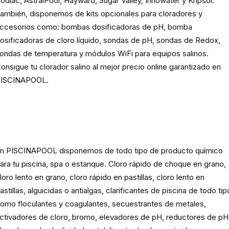
odiac, AstralPool, Hayward, Sugar Valley, Innowater y Kripsol.
ambién, disponemos de kits opcionales para cloradores y
ccesorios como: bombas dosificadoras de pH, bomba
osificadoras de cloro líquido, sondas de pH, sondas de Redox,
ondas de temperatura y módulos WiFi para equipos salinos.
onsigue tu clorador salino al mejor precio online garantizado en
ISCINAPOOL.
Producto
químico para piscinas,
spas y estanques
n PISCINAPOOL disponemos de todo tipo de producto químico
ara tu piscina, spa o estanque. Cloro rápido de choque en grano,
loro lento en grano, cloro rápido en pastillas, cloro lento en
astillas, alguicidas o antialgas, clarificantes de piscina de todo tip
omo floculantes y coagulantes, secuestrantes de metales,
ctivadores de cloro, bromo, elevadores de pH, reductores de pH