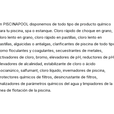
Producto
químico para piscinas,
spas y estanques
n PISCINAPOOL disponemos de todo tipo de producto químico
ara tu piscina, spa o estanque. Cloro rápido de choque en grano,
loro lento en grano, cloro rápido en pastillas, cloro lento en
astillas, alguicidas o antialgas, clarificantes de piscina de todo tip
omo floculantes y coagulantes, secuestrantes de metales,
ctivadores de cloro, bromo, elevadores de pH, reductores de pH
levadores de alcalinidad, estabilizante de cloro o ácido
socianúrico, salfumant, cloro líquido, invernadores de piscina,
rotectores químicos de filtros, desincrustante de filtros,
nalizadores de parámetros químicos del agua y limpiadores de la
ínea de flotación de la piscina.
Material para la filtración de la
piscina