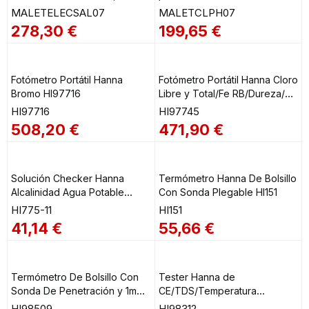
(sal), Tª y pH HI7014 +
MALETCLPH07
MALETELECSAL07
MALETCLPH07
HI983024 + HI981074
278,30
€
199,65
€
MALETELECSAL07
Fotómetro Portátil Hanna
Fotómetro Portátil Hanna Cloro
Bromo HI97716
Libre y Total/Fe RB/Dureza/pH
HI97745
HI97716
HI97745
508,20
€
471,90
€
Solución Checker Hanna
Termómetro Hanna De Bolsillo
Alcalinidad Agua Potable
Con Sonda Plegable HI151
HI775-11
HI775-11
HI151
41,14
€
55,66
€
Termómetro De Bolsillo Con
Tester Hanna de
Sonda De Penetración y 1m
CE/TDS/Temperatura
Cable HI98509
Impermeable HI98312
HI98509
HI98312