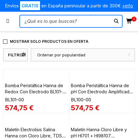
Envíos
GRATIS
en España peninsular a partir de 300€
+info
0
MOSTRAR SOLO PRODUCTOS EN OFERTA
FILTRO
Ordenar por popularidad
Bomba Peristáltica Hanna de
Bomba Peristáltica Hanna de
Redox Con Electrodo BL101-
pH Con Electrodo Amplificado
00
BL100-00
BL101-00
BL100-00
574,75
€
574,75
€
Maletín Electrolisis Salina
Maletín Hanna Cloro Libre y
Hanna con Cloro Libre, TDS
pH HI701 + HI98107