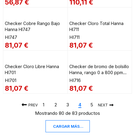
56,87
€
110,11
€
Checker Cobre Rango Bajo
Checker Cloro Total Hanna
Hanna HI747
HI711
HI747
HI711
81,07
€
81,07
€
Checker Cloro Libre Hanna
Checker de bromo de bolsillo
HI701
Hanna, rango 0 a 800 ppm
HI716
HI701
HI716
81,07
€
81,07
€
1
2
3
4
5
PREV
NEXT
Mostrando 80 de 83 productos
CARGAR MÁS...