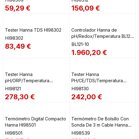
59,29
€
156,09
€
Tester Hanna TDS HI98302
Controlador Hanna de
pH/Redox/Temperatura BL121-
HI98302
10
BL121-10
83,49
€
1.960,20
€
Tester Hanna
Tester Hanna
pH/ORP/Temperatura
PH/CE/TDS/Temperatura
Impermeable HI98121
Impermeable HI98130
HI98121
HI98130
278,30
€
242,00
€
Termómetro Digital Compacto
Termómetro De Bolsillo Con
Hanna HI98501
Sonda De 3 m Cable Hanna
HI98539
HI98501
HI98539