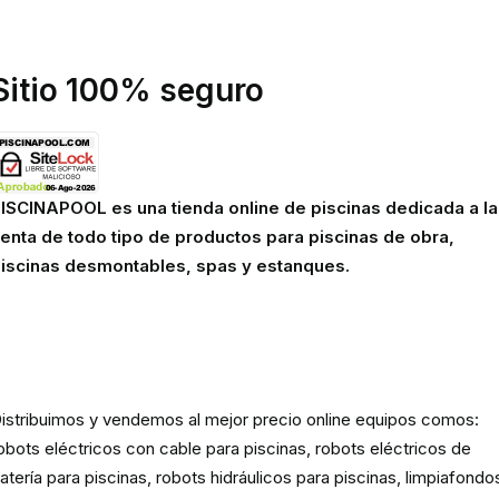
olítica de cookies
viso legal
Sitio 100% seguro
ISCINAPOOL es una tienda online de piscinas dedicada a la
enta de todo tipo de productos para piscinas de obra,
iscinas desmontables, spas y estanques.
Robots eléctricos y hidráulicos d
limpieza para piscina
istribuimos y vendemos al mejor precio online equipos comos:
obots eléctricos con cable para piscinas, robots eléctricos de
atería para piscinas, robots hidráulicos para piscinas, limpiafondo