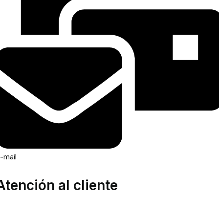
-mail
Atención al cliente
rea privada