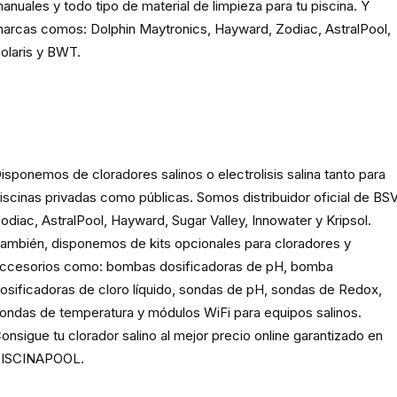
anuales y todo tipo de material de limpieza para tu piscina. Y
arcas comos: Dolphin Maytronics, Hayward, Zodiac, AstralPool,
olaris y BWT.
Cloración o electrolisis salina
para piscinas
isponemos de cloradores salinos o electrolisis salina tanto para
iscinas privadas como públicas. Somos distribuidor oficial de BSV
odiac, AstralPool, Hayward, Sugar Valley, Innowater y Kripsol.
ambién, disponemos de kits opcionales para cloradores y
ccesorios como: bombas dosificadoras de pH, bomba
osificadoras de cloro líquido, sondas de pH, sondas de Redox,
ondas de temperatura y módulos WiFi para equipos salinos.
onsigue tu clorador salino al mejor precio online garantizado en
ISCINAPOOL.