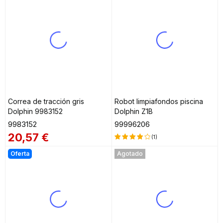
Correa de tracción gris
Robot limpiafondos piscina
Dolphin 9983152
Dolphin Z1B
9983152
99996206
20,57
€
(1)
Valorado
Oferta
Agotado
en
4.00
de 5