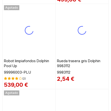
Valorado
Valorado
en
4.83
en
4.64
Agotado
de 5
de 5
Robot limpiafondos Dolphin
Rueda trasera gris Dolphin
Pool Up
9983112
99996003-PLU
9983112
2,54
€
(2)
539,00
€
Valorado
en
4.00
Agotado
de 5