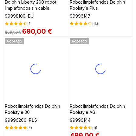
Dolphin Liberty 200 robot
Robot limpiafondos Dolphin
limpiafondos sin cable
Poolstyle Plus
99998100-EU
99996147
(2)
(16)
690,00
€
899,00
€
Valorado
Valorado
en
4.50
en
4.50
Agotado
Agotado
de 5
de 5
Robot limpiafondos Dolphin
Robot limpiafondos Dolphin
Poolstyle 30
Poolstyle AG
99996206-PLS
99996144
(6)
(11)
499,00
€