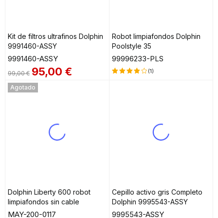
Kit de filtros ultrafinos Dolphin
Robot limpiafondos Dolphin
9991460-ASSY
Poolstyle 35
9991460-ASSY
99996233-PLS
95,00
€
(1)
99,00
€
Valorado
Agotado
en
4.00
de 5
Dolphin Liberty 600 robot
Cepillo activo gris Completo
limpiafondos sin cable
Dolphin 9995543-ASSY
MAY-200-0117
9995543-ASSY