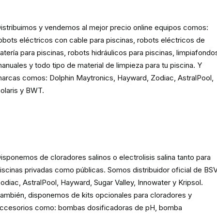
limpieza para piscina
istribuimos y vendemos al mejor precio online equipos comos:
obots eléctricos con cable para piscinas, robots eléctricos de
atería para piscinas, robots hidráulicos para piscinas, limpiafondo
anuales y todo tipo de material de limpieza para tu piscina. Y
arcas comos: Dolphin Maytronics, Hayward, Zodiac, AstralPool,
olaris y BWT.
Cloración o electrolisis salina
para piscinas
isponemos de cloradores salinos o electrolisis salina tanto para
iscinas privadas como públicas. Somos distribuidor oficial de BSV
odiac, AstralPool, Hayward, Sugar Valley, Innowater y Kripsol.
ambién, disponemos de kits opcionales para cloradores y
ccesorios como: bombas dosificadoras de pH, bomba