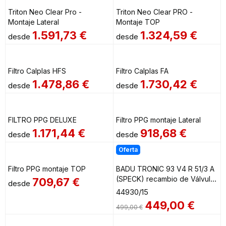
Triton Neo Clear Pro -
Triton Neo Clear PRO -
Montaje Lateral
Montaje TOP
1.591,73
€
1.324,59
€
desde
desde
Filtro Calplas HFS
Filtro Calplas FA
1.478,86
€
1.730,42
€
desde
desde
FILTRO PPG DELUXE
Filtro PPG montaje Lateral
1.171,44
€
918,68
€
desde
desde
Oferta
Filtro PPG montaje TOP
BADU TRONIC 93 V4 R 51/3 A
(SPECK) recambio de Válvula
709,67
€
desde
selectora automática
44930/15
449,00
€
499,00
€