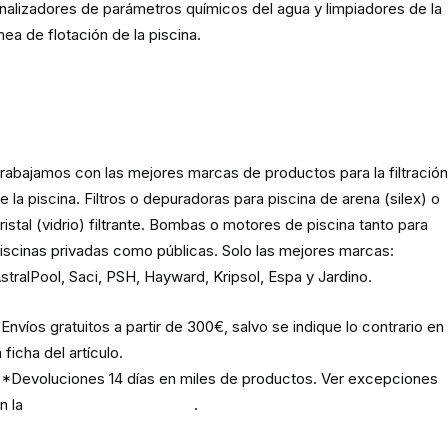
nalizadores de parámetros químicos del agua y limpiadores de la
ínea de flotación de la piscina.
Material para la filtración de la
piscina
rabajamos con las mejores marcas de productos para la filtració
e la piscina. Filtros o depuradoras para piscina de arena (silex) o
ristal (vidrio) filtrante. Bombas o motores de piscina tanto para
iscinas privadas como públicas. Solo las mejores marcas:
stralPool, Saci, PSH, Hayward, Kripsol, Espa y Jardino.
Envíos gratuitos a partir de 300€, salvo se indique lo contrario en
a ficha del artículo.
*Devoluciones 14 días en miles de productos. Ver excepciones
n la
política de devoluciones
.