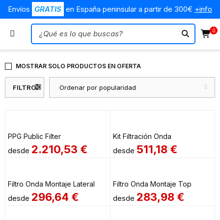
Envíos
GRATIS
en España peninsular a partir de 300€
+info
0
MOSTRAR SOLO PRODUCTOS EN OFERTA
FILTRO
Ordenar por popularidad
PPG Public Filter
Kit Filtración Onda
2.210,53
€
511,18
€
desde
desde
Filtro Onda Montaje Lateral
Filtro Onda Montaje Top
296,64
€
283,98
€
desde
desde