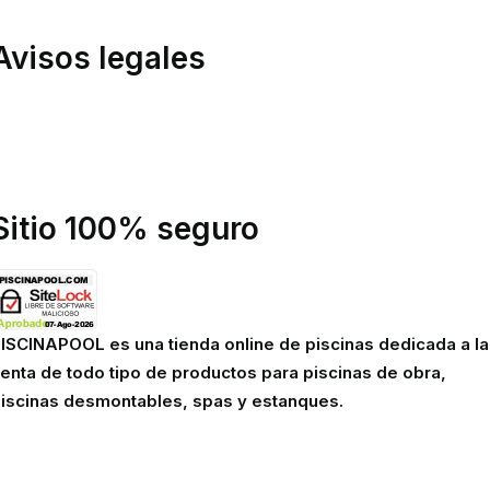
Avisos legales
olítica de privacidad
olítica de cookies
viso legal
Sitio 100% seguro
ISCINAPOOL es una tienda online de piscinas dedicada a la
enta de todo tipo de productos para piscinas de obra,
iscinas desmontables, spas y estanques.
Robots eléctricos y hidráulicos d