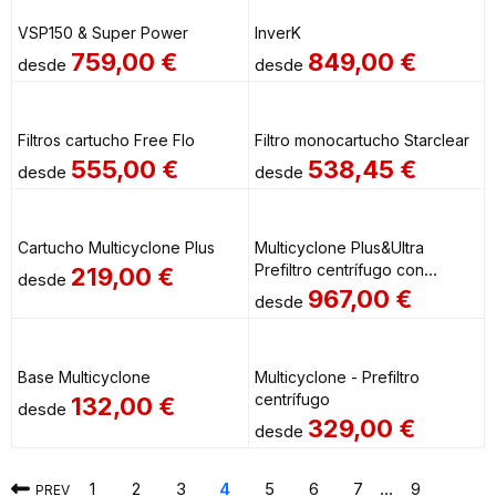
VSP150 & Super Power
InverK
759,00
€
849,00
€
desde
desde
Filtros cartucho Free Flo
Filtro monocartucho Starclear
555,00
€
538,45
€
desde
desde
Cartucho Multicyclone Plus
Multicyclone Plus&Ultra
Prefiltro centrífugo con
219,00
€
desde
cartucho
967,00
€
desde
Base Multicyclone
Multicyclone - Prefiltro
centrífugo
132,00
€
desde
329,00
€
desde
1
2
3
4
5
6
7
…
9
PREV